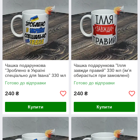
Чашка подарункова
Чашка подарункова "Ілля
"Зроблено в Україні
завжди правий" 330 мл (ім'я
спеціально для Івана" 330 мл
обирається при замовлені)
(ім'я обирається при
Готово до відправки
Готово до відправки
замовлені)
240
240
₴
₴
Купити
Купити