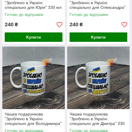
"Зроблено в Україні
"Зроблено в Україні
спеціально для Юрія" 330 мл
спеціально для Олександра"
(ім'я обирається при
330 мл (ім'я обирається при
Готово до відправки
Готово до відправки
замовлені)
замовлені)
240
240
₴
₴
Купити
Купити
Чашка подарункова
Чашка подарункова
"Зроблено в Україні
"Зроблено в Україні
спеціально для Володимира"
спеціально для Дмитра" 330
330 мл (ім'я обирається при
мл (ім'я обирається при
Готово до відправки
Готово до відправки