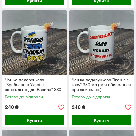
Купити
Купити
Чашка подарункова
Чашка подарункова "Іван п'є
"Зроблено в Україні
каву" 330 мл (ім'я обирається
спеціально для Василя" 330
при замовлені)
мл (ім'я обирається при
Готово до відправки
Готово до відправки
замовлені)
240
240
₴
₴
Купити
Купити