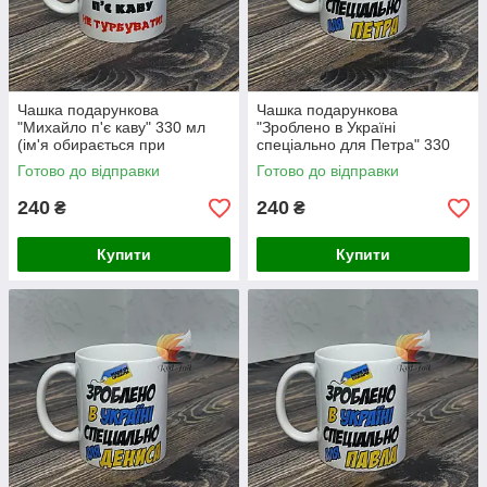
Чашка подарункова
Чашка подарункова
"Михайло п'є каву" 330 мл
"Зроблено в Україні
(ім'я обирається при
спеціально для Петра" 330
замовлені)
мл (ім'я обирається при
Готово до відправки
Готово до відправки
замовлені)
240
240
₴
₴
Купити
Купити