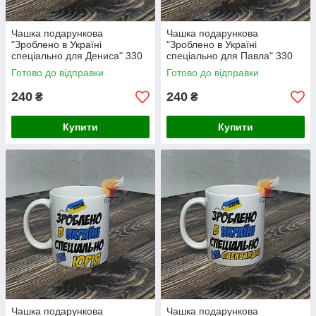
Чашка подарункова
Чашка подарункова
"Зроблено в Україні
"Зроблено в Україні
спеціально для Дениса" 330
спеціально для Павла" 330
мл (ім'я обирається при
мл (ім'я обирається при
Готово до відправки
Готово до відправки
замовлені)
замовлені)
240
240
₴
₴
Купити
Купити
Чашка подарункова
Чашка подарункова