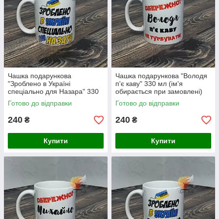
Чашка подарункова
Чашка подарункова "Володя
"Зроблено в Україні
п'є каву" 330 мл (ім'я
спеціально для Назара" 330
обирається при замовлені)
мл (ім'я обирається при
Готово до відправки
Готово до відправки
замовлені)
240
240
₴
₴
Купити
Купити