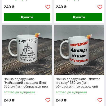
замовлені)
замовлені)
240
240
₴
₴
Купити
Купити
Чашка подарункова
Чашка подарункова "Дмитро
"Найкращий з кращих Діма"
п'є каву" 330 мл (ім'я
330 мл (ім'я обирається при
обирається при замовлені)
замовлені)
Готово до відправки
Готово до відправки
240
240
₴
₴