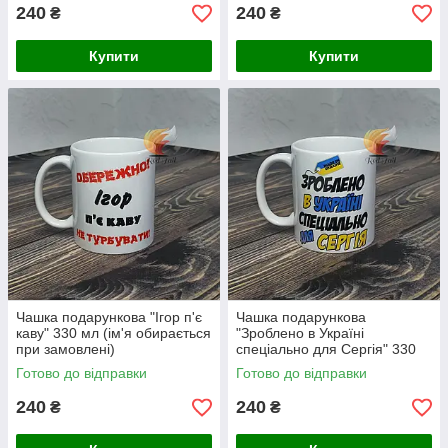
240
240
₴
₴
Купити
Купити
Чашка подарункова "Ігор п'є
Чашка подарункова
каву" 330 мл (ім'я обирається
"Зроблено в Україні
при замовлені)
спеціально для Сергія" 330
мл (ім'я обирається при
Готово до відправки
Готово до відправки
замовлені)
240
240
₴
₴