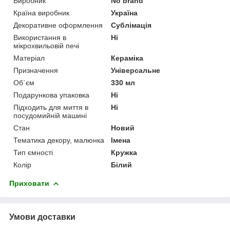
Виробник
No brand
Країна виробник
Україна
Декоративне оформлення
Сублімація
Використання в
Ні
мікрохвильовій печі
Матеріал
Кераміка
Призначення
Універсальне
Об`єм
330 мл
Подарункова упаковка
Ні
Підходить для миття в
Ні
посудомийній машині
Стан
Новий
Тематика декору, малюнка
Імена
Тип ємності
Кружка
Колір
Білий
Приховати
Умови доставки