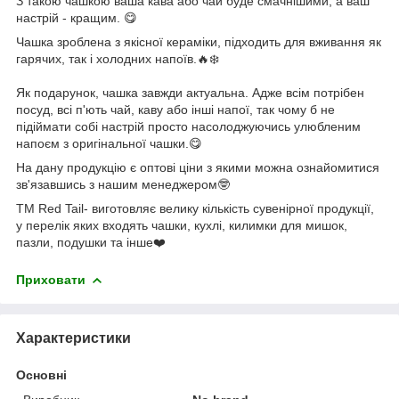
З такою чашкою ваша кава або чай буде смачнішими, а ваш
настрій - кращим. 😋
Чашка зроблена з якісної кераміки, підходить для вживання як
гарячих, так і холодних напоїв.🔥❄️
Як подарунок, чашка завжди актуальна. Адже всім потрібен
посуд, всі п'ють чай, каву або інші напої, так чому б не
підіймати собі настрій просто насолоджуючись улюбленим
напоєм з оригінальної чашки.😋
На дану продукцію є оптові ціни з якими можна ознайомитися
зв'язавшись з нашим менеджером🤓
ТМ Red Tail- виготовляє велику кількість сувенірної продукції,
у перелік яких входять чашки, кухлі, килимки для мишок,
пазли, подушки та інше❤️
Приховати
Характеристики
Основні