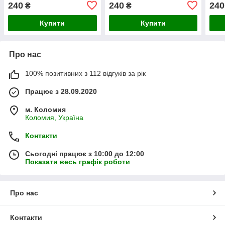
мл (ім'я обирається при
Володимира" 330 мл (ім'я
330 
240
240
240
₴
₴
замовлені)
обирається при
при 
замовлені)
Купити
Купити
Про нас
100% позитивних з 112 відгуків за рік
Працює з 28.09.2020
м. Коломия
Коломия, Україна
Контакти
Сьогодні працює з 10:00 до 12:00
Показати весь графік роботи
Про нас
Контакти