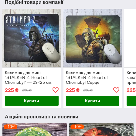
Подібні товари компанії
Килимок для миші
Килимок для миші
Кили
“STALKER 2: Heart of
“STALKER 2: Heart of
кава
Chornobyl” — 29×25 см,
Chornobyl Серце
прин
ігровий дизайн
Чорнобиля” — 29×25 см,
225
225
225
₴
₴
250 ₴
250 ₴
ігровий дизайн
Купити
Купити
Акційні пропозиції та новинки
–10%
–10%