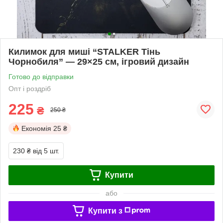
Килимок для миші “STALKER Тінь
Чорнобиля” — 29×25 см, ігровий дизайн
Готово до відправки
Опт і роздріб
225
₴
250 ₴
Економія
25 ₴
230 ₴
від 5 шт.
Купити
або
Купити з