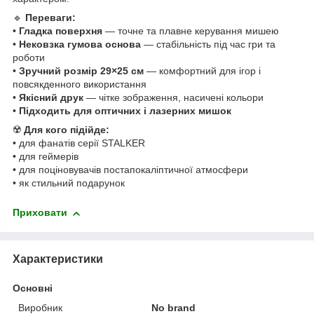
🔹
Переваги:
•
Гладка поверхня
— точне та плавне керування мишею
•
Нековзка гумова основа
— стабільність під час гри та
роботи
•
Зручний розмір 29×25 см
— комфортний для ігор і
повсякденного використання
•
Якісний друк
— чітке зображення, насичені кольори
•
Підходить для оптичних і лазерних мишок
☢️
Для кого підійде:
• для фанатів серії STALKER
• для геймерів
• для поціновувачів постапокаліптичної атмосфери
• як стильний подарунок
Приховати
Характеристики
Основні
Виробник
No brand