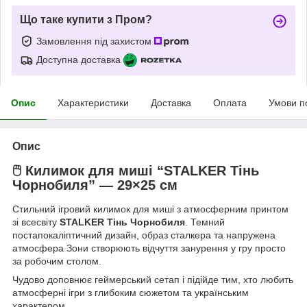
Що таке купити з Пром?
Замовлення під захистом
Доступна доставка
Опис
Характеристики
Доставка
Оплата
Умови п
Опис
🖱️
Килимок для миші “STALKER Тінь
Чорнобиля” — 29×25 см
Стильний ігровий килимок для миші з атмосферним принтом
зі всесвіту
STALKER Тінь Чорнобиля
. Темний
постапокаліптичний дизайн, образ сталкера та напружена
атмосфера Зони створюють відчуття занурення у гру просто
за робочим столом.
Чудово доповнює геймерський сетап і підійде тим, хто любить
атмосферні ігри з глибоким сюжетом та українським
характером.