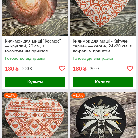
Килимок для миші “Космос”
Килимок для миші «Квітуче
— круглий, 20 см, з
серце» — серце, 24×20 см, з
галактичним принтом
яскравим принтом
Готово до відправки
Готово до відправки
180
180
₴
₴
200 ₴
200 ₴
Купити
Купити
–10%
–10%