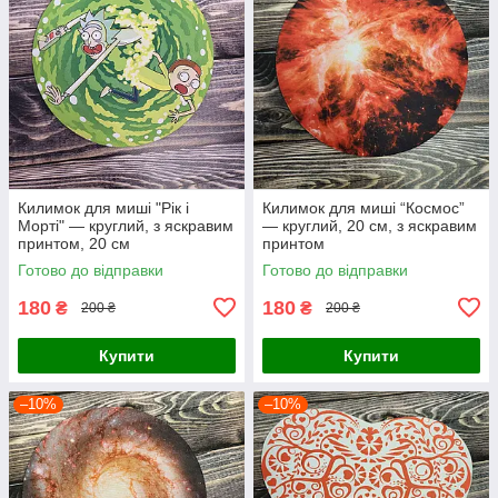
Килимок для миші "Рік і
Килимок для миші “Космос”
Морті" — круглий, з яскравим
— круглий, 20 см, з яскравим
принтом, 20 см
принтом
Готово до відправки
Готово до відправки
180
180
₴
₴
200 ₴
200 ₴
Купити
Купити
–10%
–10%