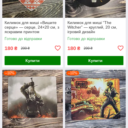
Килимок для миші «Вишите
Килимок для миші “The
серце» — серце, 24×20 см, з
Witcher” — круглий, 20 см,
яскравим принтом
ігровий дизайн
Готово до відправки
Готово до відправки
180
180
₴
₴
200 ₴
200 ₴
Купити
Купити
–10%
–10%