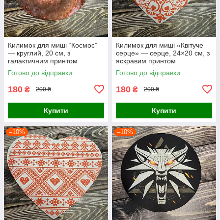
Килимок для миші “Космос”
Килимок для миші «Квітуче
— круглий, 20 см, з
серце» — серце, 24×20 см, з
галактичним принтом
яскравим принтом
Готово до відправки
Готово до відправки
180
180
₴
₴
200 ₴
200 ₴
Купити
Купити
–10%
–10%