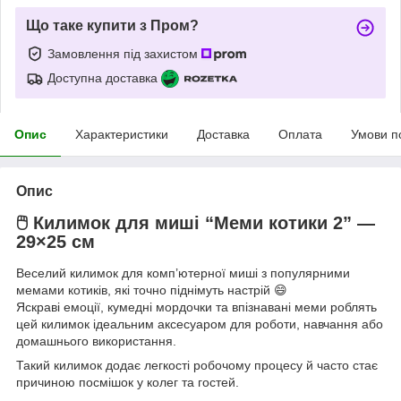
Що таке купити з Пром?
Замовлення під захистом
Доступна доставка
Опис
Характеристики
Доставка
Оплата
Умови п
Опис
🖱️ Килимок для миші “Меми котики 2” —
29×25 см
Веселий килимок для комп’ютерної миші з популярними
мемами котиків, які точно піднімуть настрій 😄
Яскраві емоції, кумедні мордочки та впізнавані меми роблять
цей килимок ідеальним аксесуаром для роботи, навчання або
домашнього використання.
Такий килимок додає легкості робочому процесу й часто стає
причиною посмішок у колег та гостей.