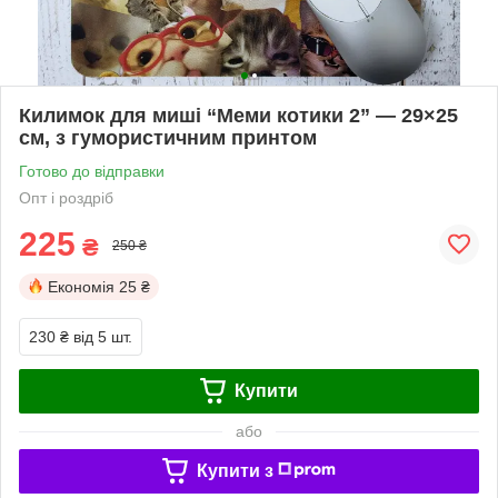
Килимок для миші “Меми котики 2” — 29×25
см, з гумористичним принтом
Готово до відправки
Опт і роздріб
225
₴
250 ₴
Економія
25 ₴
230 ₴
від 5 шт.
Купити
або
Купити з