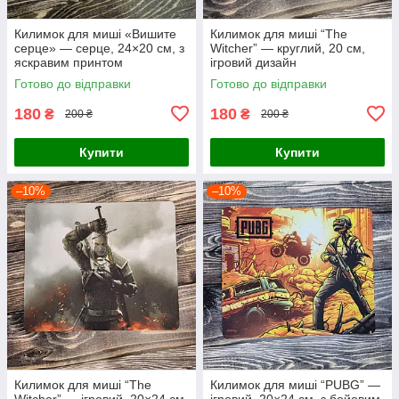
Килимок для миші «Вишите
Килимок для миші “The
серце» — серце, 24×20 см, з
Witcher” — круглий, 20 см,
яскравим принтом
ігровий дизайн
Готово до відправки
Готово до відправки
180
180
₴
₴
200 ₴
200 ₴
Купити
Купити
–10%
–10%
Килимок для миші “The
Килимок для миші “PUBG” —
Witcher” — ігровий, 20×24 см,
ігровий, 20×24 см, з бойовим