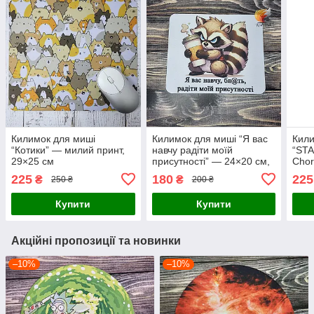
Килимок для миші
Килимок для миші “Я вас
Кили
“Котики” — милий принт,
навчу радіти моїй
“STA
29×25 см
присутності” — 24×20 см,
Chor
з гумористичним принтом
ігро
225
180
225
₴
₴
250 ₴
200 ₴
Купити
Купити
Акційні пропозиції та новинки
–10%
–10%