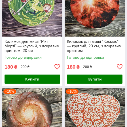
Килимок для миші "Рік і
Килимок для миші “Космос”
Морті" — круглий, з яскравим
— круглий, 20 см, з яскравим
принтом, 20 см
принтом
Готово до відправки
Готово до відправки
180
180
₴
₴
200 ₴
200 ₴
Купити
Купити
–10%
–10%