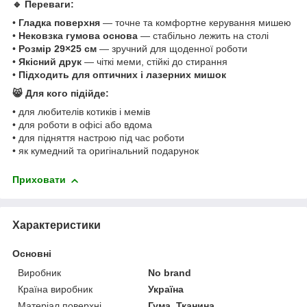
🔹 Переваги:
•
Гладка поверхня
— точне та комфортне керування мишею
•
Нековзка гумова основа
— стабільно лежить на столі
•
Розмір 29×25 см
— зручний для щоденної роботи
•
Якісний друк
— чіткі меми, стійкі до стирання
•
Підходить для оптичних і лазерних мишок
😸 Для кого підійде:
• для любителів котиків і мемів
• для роботи в офісі або вдома
• для підняття настрою під час роботи
• як кумедний та оригінальний подарунок
Приховати
Характеристики
Основні
Виробник
No brand
Країна виробник
Україна
Матеріал поверхні
Гума, Тканина