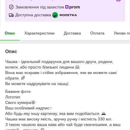
Замовлення під захистом
Доступна доставка
Опис
Характеристики
Доставка
Оплата
Умови п
Опис
Чашка - ідеальний подарунок для вашого друга, родини,
колеги, або просто близької людини.🤗
Вона має яскраве і стійке зображення, яке ви можете самі
обрати. 🌈
Ви можете надрукувати на чашці:
Бажане фото
Логотип
Свого кумира🤩
Ваш особливий надпис✨
Або будь-яку іншу картинку, яка вам подобається. 🌄
Чашка має високу якість, зручну ручку і місткість 330 мл.
З такою чашкою ваша кава або чай буде смачнішими, а ваш
настрій - кращим. 😋