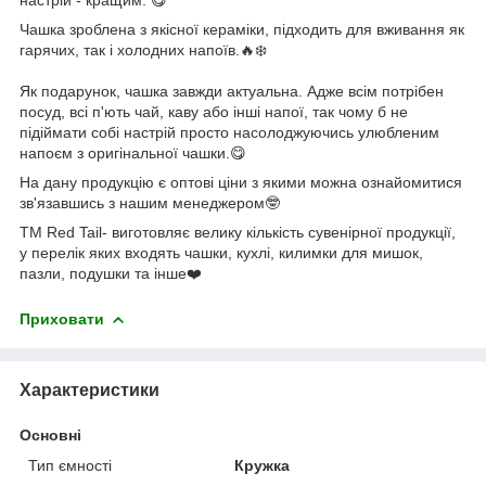
Чашка зроблена з якісної кераміки, підходить для вживання як
гарячих, так і холодних напоїв.🔥❄️
Як подарунок, чашка завжди актуальна. Адже всім потрібен
посуд, всі п'ють чай, каву або інші напої, так чому б не
підіймати собі настрій просто насолоджуючись улюбленим
напоєм з оригінальної чашки.😋
На дану продукцію є оптові ціни з якими можна ознайомитися
зв'язавшись з нашим менеджером🤓
ТМ Red Tail- виготовляє велику кількість сувенірної продукції,
у перелік яких входять чашки, кухлі, килимки для мишок,
пазли, подушки та інше❤️
Приховати
Характеристики
Основні
Тип ємності
Кружка