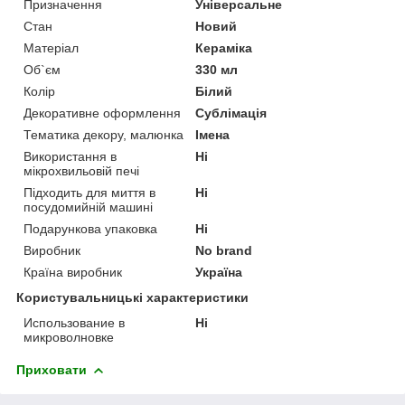
Призначення
Універсальне
Стан
Новий
Матеріал
Кераміка
Об`єм
330 мл
Колір
Білий
Декоративне оформлення
Сублімація
Тематика декору, малюнка
Імена
Використання в
Ні
мікрохвильовій печі
Підходить для миття в
Ні
посудомийній машині
Подарункова упаковка
Ні
Виробник
No brand
Країна виробник
Україна
Користувальницькі характеристики
Использование в
Ні
микроволновке
Приховати