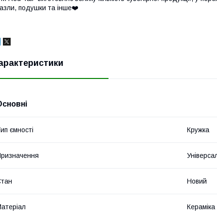
азли, подушки та інше❤️
арактеристики
Основні
ип ємності
Кружка
ризначення
Універса
Стан
Новий
атеріал
Кераміка