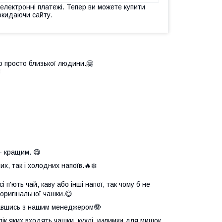
 електронні платежі. Тепер ви можете купити
окидаючи сайту.
о просто близької людини.🤗

- кращим. 😋
х, так і холодних напоїв.🔥❄️
 п'ють чай, каву або інші напої, так чому б не
оригінальної чашки.😋
язавшись з нашим менеджером🤓
елік яких входять чашки, кухлі, килимки для мишок,