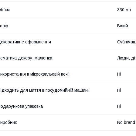
б`єм
330 мл
олір
Білий
екоративне оформлення
Сублімац
ематика декору, малюнка
Люди, ді
икористання в мікрохвильовій печі
Ні
ідходить для миття в посудомийній машині
Ні
одарункова упаковка
Ні
иробник
No brand