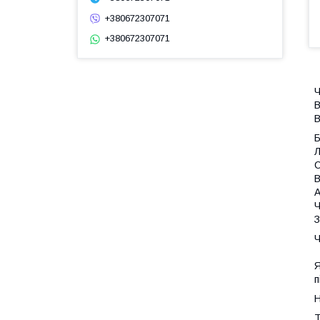
+380672307071
+380672307071
Ч
В
В
Л
С
В
А
Ч
З
Ч
Я
п
Н
Т