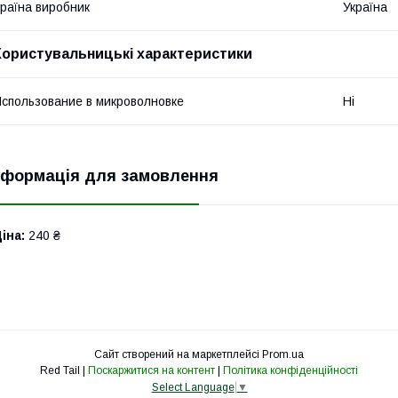
раїна виробник
Україна
Користувальницькі характеристики
спользование в микроволновке
Ні
нформація для замовлення
іна:
240 ₴
Сайт створений на маркетплейсі
Prom.ua
Red Tail |
Поскаржитися на контент
|
Політика конфіденційності
Select Language
▼