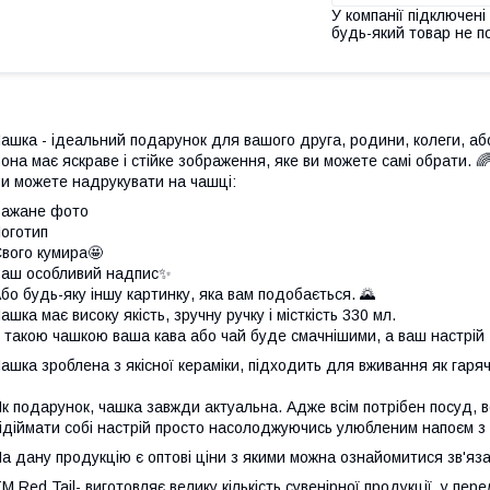
У компанії підключені
будь-який товар не п
ашка - ідеальний подарунок для вашого друга, родини, колеги, аб
она має яскраве і стійке зображення, яке ви можете самі обрати. 
и можете надрукувати на чашці:
Бажане фото
оготип
вого кумира🤩
аш особливий надпис✨
бо будь-яку іншу картинку, яка вам подобається. 🌄
ашка має високу якість, зручну ручку і місткість 330 мл.
 такою чашкою ваша кава або чай буде смачнішими, а ваш настрій 
ашка зроблена з якісної кераміки, підходить для вживання як гарячи
к подарунок, чашка завжди актуальна. Адже всім потрібен посуд, всі
ідіймати собі настрій просто насолоджуючись улюбленим напоєм з 
а дану продукцію є оптові ціни з якими можна ознайомитися зв'
М Red Tail- виготовляє велику кількість сувенірної продукції, у пер