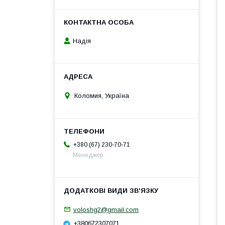
Надія
Коломия, Україна
+380 (67) 230-70-71
Менеджер
voloshg2@gmail.com
+380672307071