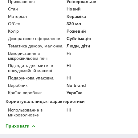
Призначення
Універсальне
Стан
Новий
Матеріал
Кераміка
Об`єм
330 мл
Колір
Рожевий
Декоративне оформлення
Сублімація
Тематика декору, малюнка
Люди, діти
Використання в
Ні
мікрохвильовій печі
Підходить для миття в
Ні
посудомийній машині
Подарункова упаковка
Ні
Виробник
No brand
Країна виробник
Україна
Користувальницькі характеристики
Использование в
Ні
микроволновке
Приховати