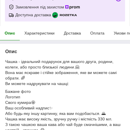
Замовлення під захистом
Доступна доставка
Опис
Характеристики
Доставка
Оплата
Умови п
Опис
Чашка - ідеальний подарунок для вашого друга, родини,
колеги, або просто близької людини.🤗
Вона має яскраве і стійке зображення, яке ви можете самі
обрати. 🌈
Ви можете надрукувати на чашці:
Бажане фото
Логотип
Свого кумира🤩
Ваш особливий надпис✨
Або будь-яку іншу картинку, яка вам подобається. 🌄
Чашка має високу якість, зручну ручку і місткість 330 мл.
З такою чашкою ваша кава або чай буде смачнішими, а ваш
настрій - кращим. 😋