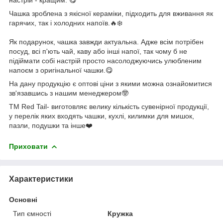
Чашка зроблена з якісної кераміки, підходить для вживання як
гарячих, так і холодних напоїв.🔥❄️
Як подарунок, чашка завжди актуальна. Адже всім потрібен
посуд, всі п'ють чай, каву або інші напої, так чому б не
підіймати собі настрій просто насолоджуючись улюбленим
напоєм з оригінальної чашки.😋
На дану продукцію є оптові ціни з якими можна ознайомитися
зв'язавшись з нашим менеджером🤓
ТМ Red Tail- виготовляє велику кількість сувенірної продукції,
у перелік яких входять чашки, кухлі, килимки для мишок,
пазли, подушки та інше❤️
Приховати
Характеристики
Основні
Тип ємності
Кружка