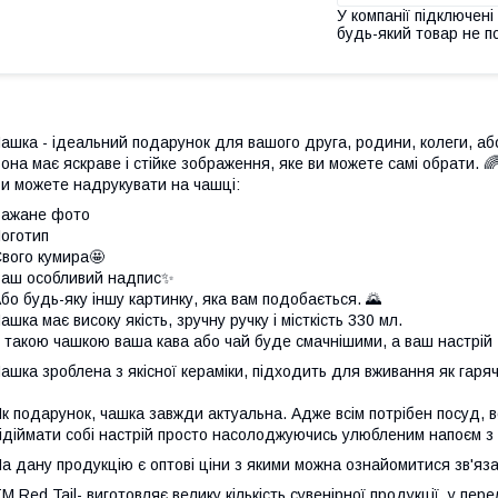
У компанії підключені
будь-який товар не п
ашка - ідеальний подарунок для вашого друга, родини, колеги, аб
она має яскраве і стійке зображення, яке ви можете самі обрати. 
и можете надрукувати на чашці:
Бажане фото
оготип
вого кумира🤩
аш особливий надпис✨
бо будь-яку іншу картинку, яка вам подобається. 🌄
ашка має високу якість, зручну ручку і місткість 330 мл.
 такою чашкою ваша кава або чай буде смачнішими, а ваш настрій 
ашка зроблена з якісної кераміки, підходить для вживання як гарячи
к подарунок, чашка завжди актуальна. Адже всім потрібен посуд, всі
ідіймати собі настрій просто насолоджуючись улюбленим напоєм з 
а дану продукцію є оптові ціни з якими можна ознайомитися зв'
М Red Tail- виготовляє велику кількість сувенірної продукції, у пер