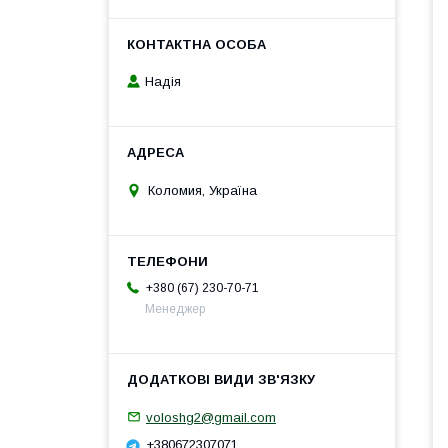
Надія
Коломия, Україна
+380 (67) 230-70-71
Менеджер
voloshg2@gmail.com
+380672307071