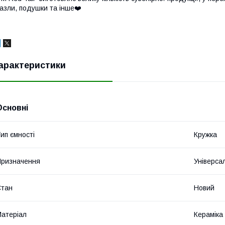
азли, подушки та інше❤️
арактеристики
Основні
ип ємності
Кружка
ризначення
Універса
Стан
Новий
атеріал
Кераміка