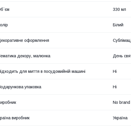
б`єм
330 мл
олір
Білий
екоративне оформлення
Сублімац
ематика декору, малюнка
День свя
ідходить для миття в посудомийній машині
Ні
одарункова упаковка
Ні
иробник
No brand
раїна виробник
Україна