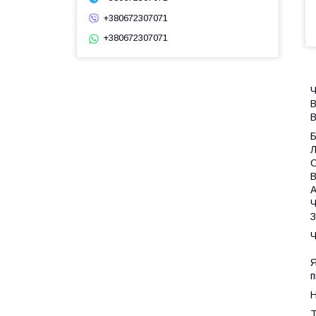
+380672307071
+380672307071
Ч
В
В
Л
С
В
А
Ч
З
Ч
Я
п
Н
Т