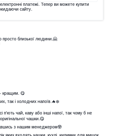
 електронні платежі. Тепер ви можете купити
окидаючи сайту.
о просто близької людини.🤗

- кращим. 😋
х, так і холодних напоїв.🔥❄️
 п'ють чай, каву або інші напої, так чому б не
оригінальної чашки.😋
язавшись з нашим менеджером🤓
елік яких входять чашки, кухлі, килимки для мишок,