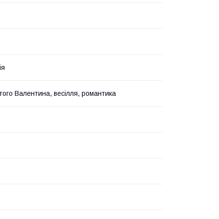
ія
того Валентина, весілля, романтика