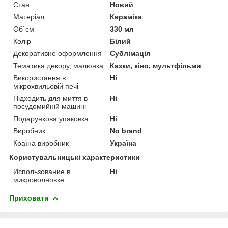
Стан
Новий
Матеріал
Кераміка
Об`єм
330 мл
Колір
Білий
Декоративне оформлення
Сублімація
Тематика декору, малюнка
Казки, кіно, мультфільми
Використання в
Ні
мікрохвильовій печі
Підходить для миття в
Ні
посудомийній машині
Подарункова упаковка
Ні
Виробник
No brand
Країна виробник
Україна
Користувальницькі характеристики
Использование в
Ні
микроволновке
Приховати