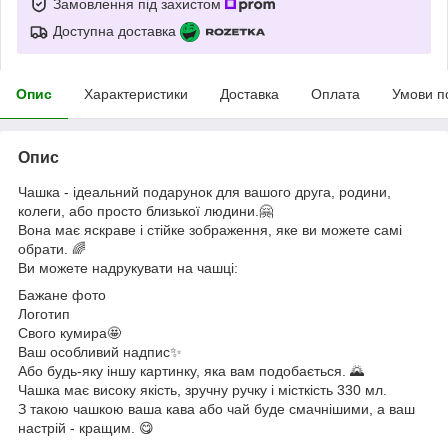
Замовлення під захистом
Доступна доставка
Опис
Характеристики
Доставка
Оплата
Умови п
Опис
Чашка - ідеальний подарунок для вашого друга, родини,
колеги, або просто близької людини.🤗
Вона має яскраве і стійке зображення, яке ви можете самі
обрати. 🌈
Ви можете надрукувати на чашці:
Бажане фото
Логотип
Свого кумира🤩
Ваш особливий надпис✨
Або будь-яку іншу картинку, яка вам подобається. 🌄
Чашка має високу якість, зручну ручку і місткість 330 мл.
З такою чашкою ваша кава або чай буде смачнішими, а ваш
настрій - кращим. 😋