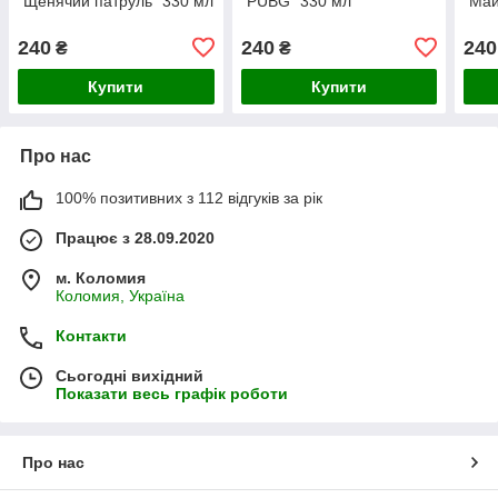
"Щенячий патруль" 330 мл
"PUBG" 330 мл
"Май
240
240
240
₴
₴
Купити
Купити
Про нас
100% позитивних з 112 відгуків за рік
Працює з 28.09.2020
м. Коломия
Коломия, Україна
Контакти
Сьогодні вихідний
Показати весь графік роботи
Про нас