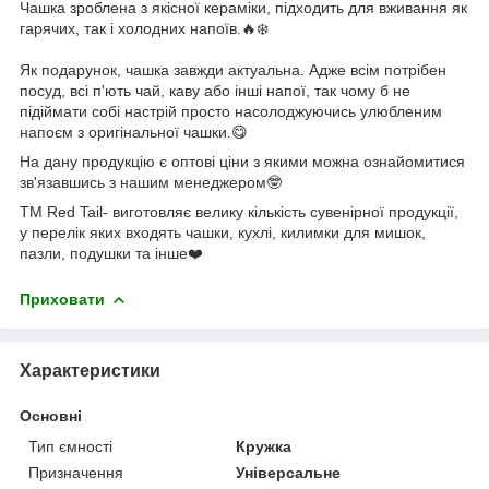
Чашка зроблена з якісної кераміки, підходить для вживання як
гарячих, так і холодних напоїв.🔥❄️
Як подарунок, чашка завжди актуальна. Адже всім потрібен
посуд, всі п'ють чай, каву або інші напої, так чому б не
підіймати собі настрій просто насолоджуючись улюбленим
напоєм з оригінальної чашки.😋
На дану продукцію є оптові ціни з якими можна ознайомитися
зв'язавшись з нашим менеджером🤓
ТМ Red Tail- виготовляє велику кількість сувенірної продукції,
у перелік яких входять чашки, кухлі, килимки для мишок,
пазли, подушки та інше❤️
Приховати
Характеристики
Основні
Тип ємності
Кружка
Призначення
Універсальне