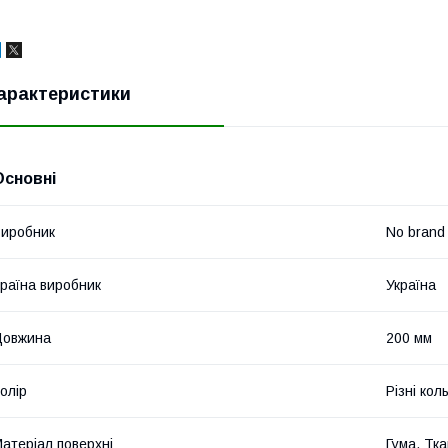
арактеристики
Основні
иробник
No brand
раїна виробник
Україна
Довжина
200 мм
олір
Різні кол
атеріал поверхні
Гума, Тк