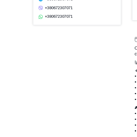
+380672307071
+380672307071

С
с
І
•
•
•
•