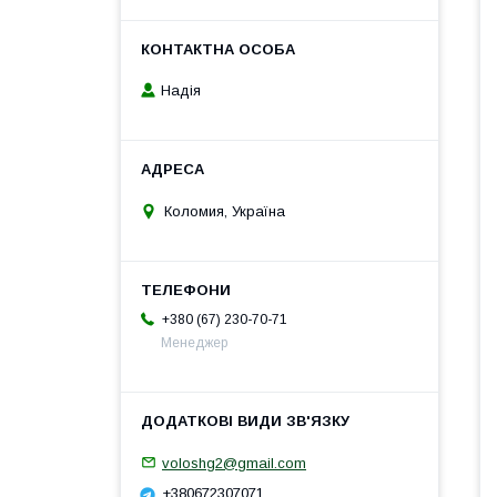
Надія
Коломия, Україна
+380 (67) 230-70-71
Менеджер
voloshg2@gmail.com
+380672307071