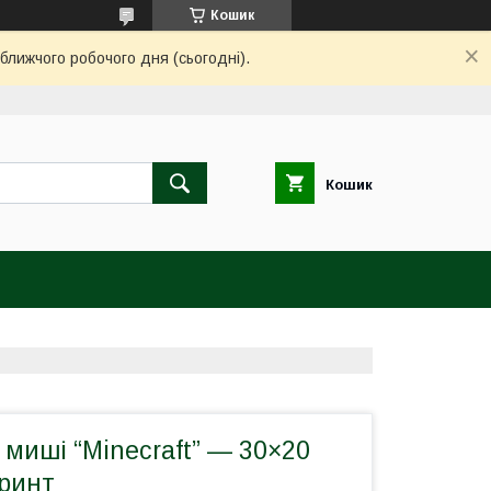
Кошик
ближчого робочого дня (сьогодні).
Кошик
миші “Minecraft” — 30×20
принт