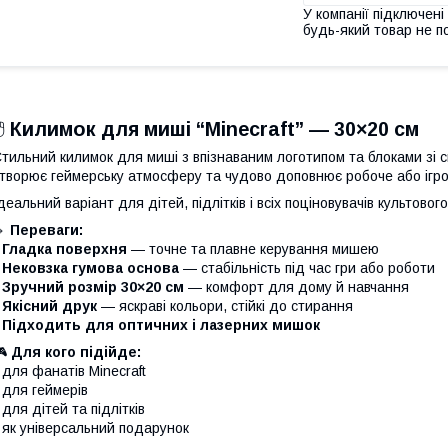
У компанії підключені
будь-який товар не п
️
Килимок для миші “Minecraft” — 30×20 см
тильний килимок для миші з впізнаваним логотипом та блоками зі св
творює геймерську атмосферу та чудово доповнює робоче або ігро
деальний варіант для дітей, підлітків і всіх поціновувачів культового
🔹
Переваги:
•
Гладка поверхня
— точне та плавне керування мишею
•
Нековзка гумова основа
— стабільність під час гри або роботи
•
Зручний розмір 30×20 см
— комфорт для дому й навчання
•
Якісний друк
— яскраві кольори, стійкі до стирання
•
Підходить для оптичних і лазерних мишок
🎮
Для кого підійде:
 для фанатів Minecraft
 для геймерів
 для дітей та підлітків
 як універсальний подарунок