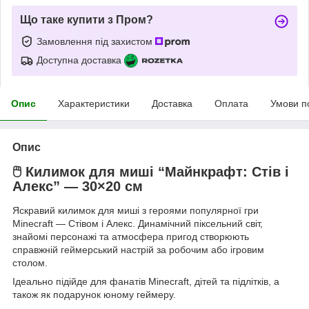
Що таке купити з Пром?
Замовлення під захистом
Доступна доставка
Опис
Характеристики
Доставка
Оплата
Умови п
Опис
🖱️
Килимок для миші “Майнкрафт: Стів і
Алекс” — 30×20 см
Яскравий килимок для миші з героями популярної гри
Minecraft — Стівом і Алекс. Динамічний піксельний світ,
знайомі персонажі та атмосфера пригод створюють
справжній геймерський настрій за робочим або ігровим
столом.
Ідеально підійде для фанатів Minecraft, дітей та підлітків, а
також як подарунок юному геймеру.