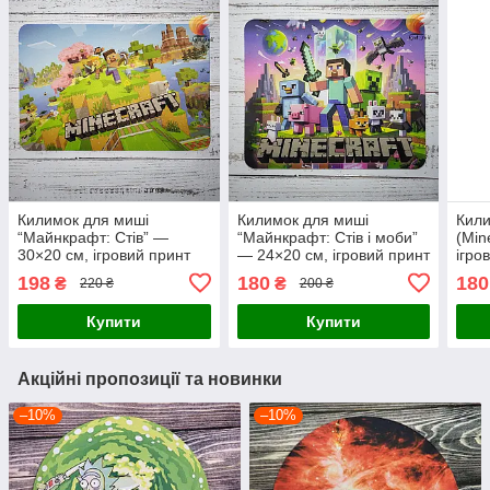
Килимок для миші
Килимок для миші
Кили
“Майнкрафт: Стів” —
“Майнкрафт: Стів і моби”
(Min
30×20 см, ігровий принт
— 24×20 см, ігровий принт
ігро
198
180
180
₴
₴
220 ₴
200 ₴
Купити
Купити
Акційні пропозиції та новинки
–10%
–10%