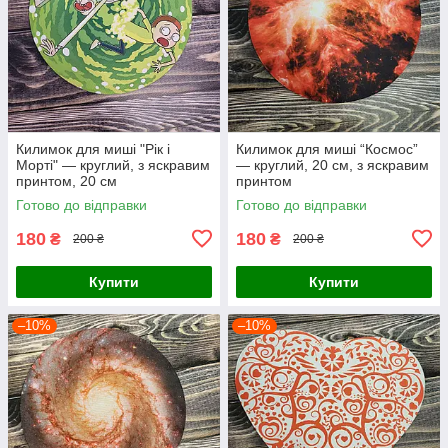
Килимок для миші "Рік і
Килимок для миші “Космос”
Морті" — круглий, з яскравим
— круглий, 20 см, з яскравим
принтом, 20 см
принтом
Готово до відправки
Готово до відправки
180
180
₴
₴
200 ₴
200 ₴
Купити
Купити
–10%
–10%