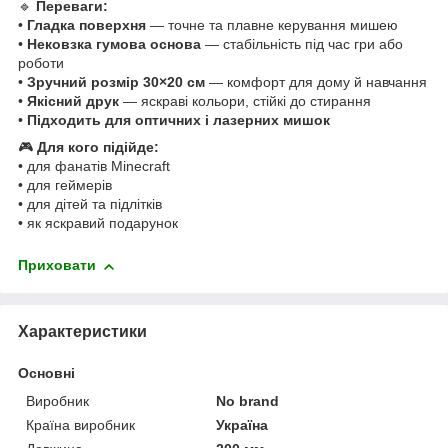
🔹
Переваги:
•
Гладка поверхня
— точне та плавне керування мишею
•
Нековзка гумова основа
— стабільність під час гри або
роботи
•
Зручний розмір 30×20 см
— комфорт для дому й навчання
•
Якісний друк
— яскраві кольори, стійкі до стирання
•
Підходить для оптичних і лазерних мишок
🎮
Для кого підійде:
• для фанатів Minecraft
• для геймерів
• для дітей та підлітків
• як яскравий подарунок
Приховати
Характеристики
Основні
Виробник
No brand
Країна виробник
Україна