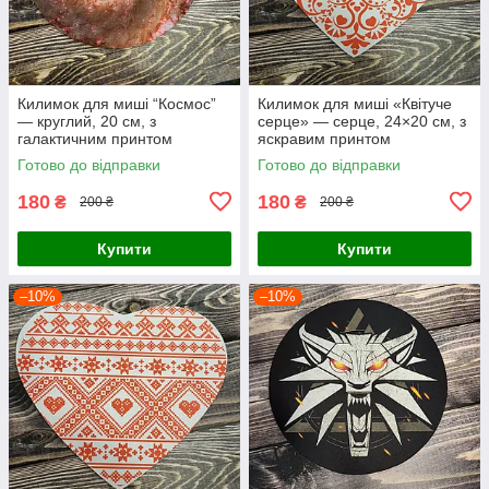
Килимок для миші “Космос”
Килимок для миші «Квітуче
— круглий, 20 см, з
серце» — серце, 24×20 см, з
галактичним принтом
яскравим принтом
Готово до відправки
Готово до відправки
180
180
₴
₴
200 ₴
200 ₴
Купити
Купити
–10%
–10%