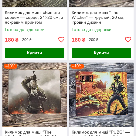
Килимок для миші «Вишите
Килимок для миші “The
серце» — серце, 24×20 см, з
Witcher” — круглий, 20 см,
яскравим принтом
ігровий дизайн
Готово до відправки
Готово до відправки
180
180
₴
₴
200 ₴
200 ₴
Купити
Купити
–10%
–10%
Килимок для миші “The
Килимок для миші “PUBG” —