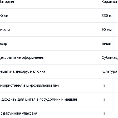
атеріал
Кераміка
б`єм
330 мл
исота
90 мм
олір
Білий
екоративне оформлення
Сублімац
ематика декору, малюнка
Культура 
икористання в мікрохвильовій печі
Ні
ідходить для миття в посудомийній машині
Ні
одарункова упаковка
Ні