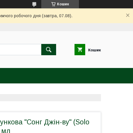
Кошик
ижчого робочого дня (завтра, 07.08).
Кошик
нкова "Сонг Джін-ву" (Solo
0 мл