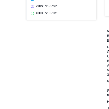
+380672307071
+380672307071
Ч
В
В
Л
С
В
А
Ч
З
Ч
Я
п
Н
Т