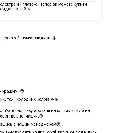
 електронні платежі. Тепер ви можете купити
окидаючи сайту.
о просто близької людини.🤗

- кращим. 😋
х, так і холодних напоїв.🔥❄️
 п'ють чай, каву або інші напої, так чому б не
оригінальної чашки.😋
язавшись з нашим менеджером🤓
елік яких входять чашки, кухлі, килимки для мишок,