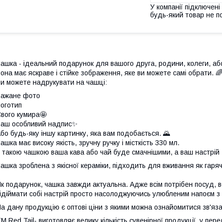
У компанії підключені
будь-який товар не п
ашка - ідеальний подарунок для вашого друга, родини, колеги, аб
она має яскраве і стійке зображення, яке ви можете самі обрати. 
и можете надрукувати на чашці:
Бажане фото
оготип
вого кумира🤩
аш особливий надпис✨
бо будь-яку іншу картинку, яка вам подобається. 🌄
ашка має високу якість, зручну ручку і місткість 330 мл.
 такою чашкою ваша кава або чай буде смачнішими, а ваш настрій 
ашка зроблена з якісної кераміки, підходить для вживання як гарячи
к подарунок, чашка завжди актуальна. Адже всім потрібен посуд, всі
ідіймати собі настрій просто насолоджуючись улюбленим напоєм з 
а дану продукцію є оптові ціни з якими можна ознайомитися зв'
М Red Tail- виготовляє велику кількість сувенірної продукції, у пер