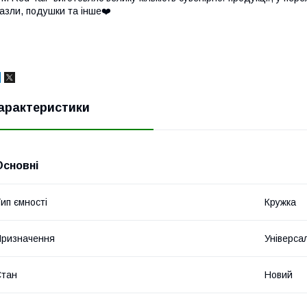
азли, подушки та інше❤️
арактеристики
Основні
ип ємності
Кружка
ризначення
Універса
Стан
Новий