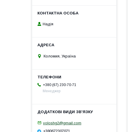
Надія
Коломия, Україна
+380 (67) 230-70-71
Менеджер
voloshg2@gmail.com
+380672307071