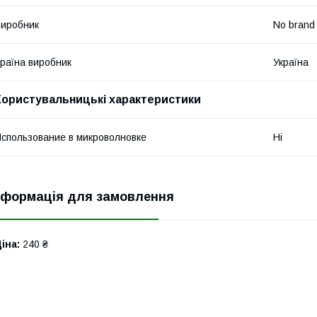
иробник
No brand
раїна виробник
Україна
Користувальницькі характеристики
спользование в микроволновке
Ні
нформація для замовлення
іна:
240 ₴