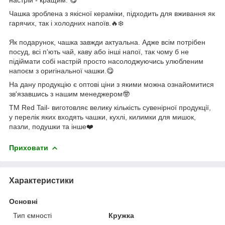
Чашка зроблена з якісної кераміки, підходить для вживання як
гарячих, так і холодних напоїв.🔥❄️
Як подарунок, чашка завжди актуальна. Адже всім потрібен
посуд, всі п'ють чай, каву або інші напої, так чому б не
підіймати собі настрій просто насолоджуючись улюбленим
напоєм з оригінальної чашки.😋
На дану продукцію є оптові ціни з якими можна ознайомитися
зв'язавшись з нашим менеджером🤓
ТМ Red Tail- виготовляє велику кількість сувенірної продукції,
у перелік яких входять чашки, кухлі, килимки для мишок,
пазли, подушки та інше❤️
Приховати
Характеристики
Основні
Тип ємності
Кружка