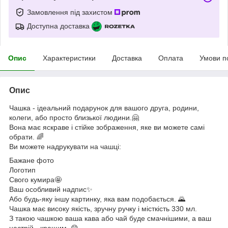
Замовлення під захистом
Доступна доставка
Опис
Характеристики
Доставка
Оплата
Умови п
Опис
Чашка - ідеальний подарунок для вашого друга, родини,
колеги, або просто близької людини.🤗
Вона має яскраве і стійке зображення, яке ви можете самі
обрати. 🌈
Ви можете надрукувати на чашці:
Бажане фото
Логотип
Свого кумира🤩
Ваш особливий надпис✨
Або будь-яку іншу картинку, яка вам подобається. 🌄
Чашка має високу якість, зручну ручку і місткість 330 мл.
З такою чашкою ваша кава або чай буде смачнішими, а ваш
настрій - кращим. 😋