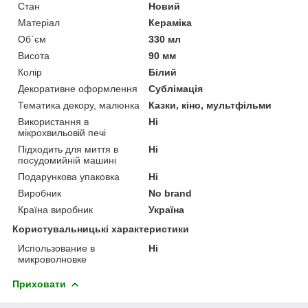
Стан
Новий
Матеріал
Кераміка
Об`єм
330 мл
Висота
90 мм
Колір
Білий
Декоративне оформлення
Сублімація
Тематика декору, малюнка
Казки, кіно, мультфільми
Використання в
Ні
мікрохвильовій печі
Підходить для миття в
Ні
посудомийній машині
Подарункова упаковка
Ні
Виробник
No brand
Країна виробник
Україна
Користувальницькі характеристики
Использование в
Ні
микроволновке
Приховати