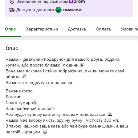
Замовлення під захистом
Доступна доставка
Опис
Характеристики
Доставка
Оплата
Умови п
Опис
Чашка - ідеальний подарунок для вашого друга, родини,
колеги, або просто близької людини.🤗
Вона має яскраве і стійке зображення, яке ви можете самі
обрати. 🌈
Ви можете надрукувати на чашці:
Бажане фото
Логотип
Свого кумира🤩
Ваш особливий надпис✨
Або будь-яку іншу картинку, яка вам подобається. 🌄
Чашка має високу якість, зручну ручку і місткість 330 мл.
З такою чашкою ваша кава або чай буде смачнішими, а ваш
настрій - кращим. 😋