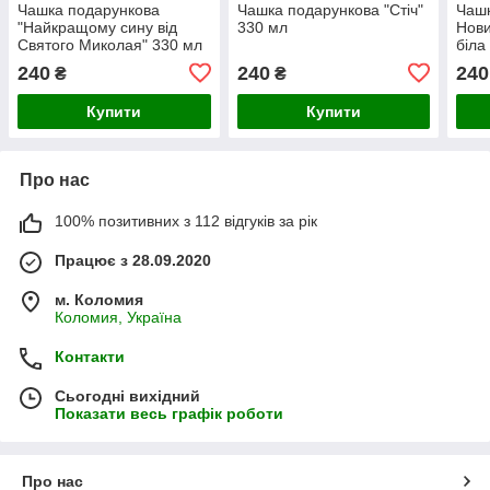
Чашка подарункова
Чашка подарункова "Стіч"
Чашк
"Найкращому сину від
330 мл
Нови
Святого Миколая" 330 мл
біла
з Днем Святого Миколая
240
240
240
₴
₴
Купити
Купити
Про нас
100% позитивних з 112 відгуків за рік
Працює з 28.09.2020
м. Коломия
Коломия, Україна
Контакти
Сьогодні вихідний
Показати весь графік роботи
Про нас