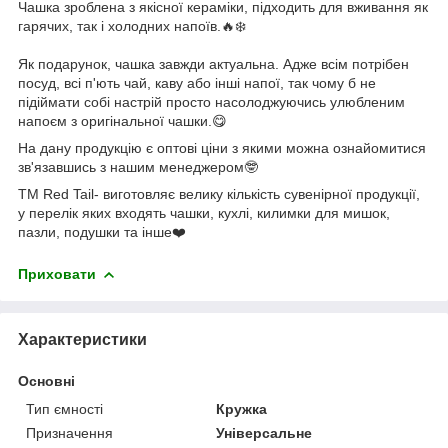
Чашка зроблена з якісної кераміки, підходить для вживання як
гарячих, так і холодних напоїв.🔥❄️
Як подарунок, чашка завжди актуальна. Адже всім потрібен
посуд, всі п'ють чай, каву або інші напої, так чому б не
підіймати собі настрій просто насолоджуючись улюбленим
напоєм з оригінальної чашки.😋
На дану продукцію є оптові ціни з якими можна ознайомитися
зв'язавшись з нашим менеджером🤓
ТМ Red Tail- виготовляє велику кількість сувенірної продукції,
у перелік яких входять чашки, кухлі, килимки для мишок,
пазли, подушки та інше❤️
Приховати
Характеристики
Основні
Тип ємності
Кружка
Призначення
Універсальне