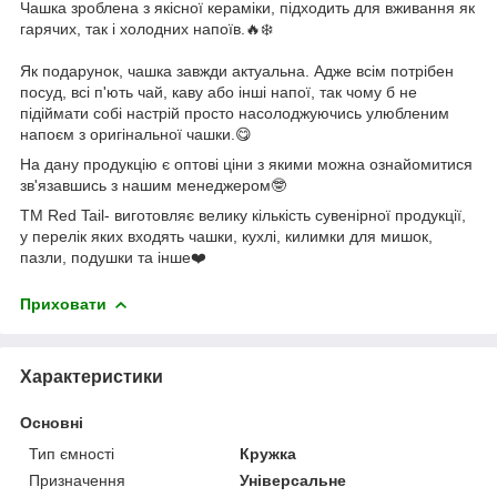
Чашка зроблена з якісної кераміки, підходить для вживання як
гарячих, так і холодних напоїв.🔥❄️
Як подарунок, чашка завжди актуальна. Адже всім потрібен
посуд, всі п'ють чай, каву або інші напої, так чому б не
підіймати собі настрій просто насолоджуючись улюбленим
напоєм з оригінальної чашки.😋
На дану продукцію є оптові ціни з якими можна ознайомитися
зв'язавшись з нашим менеджером🤓
ТМ Red Tail- виготовляє велику кількість сувенірної продукції,
у перелік яких входять чашки, кухлі, килимки для мишок,
пазли, подушки та інше❤️
Приховати
Характеристики
Основні
Тип ємності
Кружка
Призначення
Універсальне