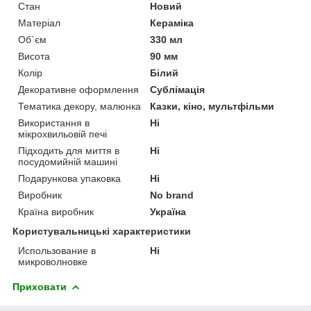
Стан
Новий
Матеріал
Кераміка
Об`єм
330 мл
Висота
90 мм
Колір
Білий
Декоративне оформлення
Сублімація
Тематика декору, малюнка
Казки, кіно, мультфільми
Використання в
Ні
мікрохвильовій печі
Підходить для миття в
Ні
посудомийній машині
Подарункова упаковка
Ні
Виробник
No brand
Країна виробник
Україна
Користувальницькі характеристики
Использование в
Ні
микроволновке
Приховати