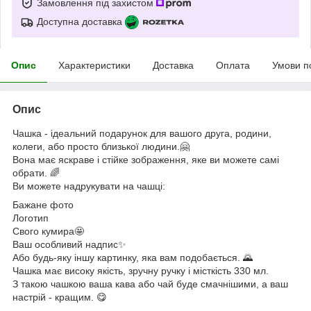
Замовлення під захистом
Доступна доставка
Опис
Характеристики
Доставка
Оплата
Умови п
Опис
Чашка - ідеальний подарунок для вашого друга, родини,
колеги, або просто близької людини.🤗
Вона має яскраве і стійке зображення, яке ви можете самі
обрати. 🌈
Ви можете надрукувати на чашці:
Бажане фото
Логотип
Свого кумира🤩
Ваш особливий надпис✨
Або будь-яку іншу картинку, яка вам подобається. 🌄
Чашка має високу якість, зручну ручку і місткість 330 мл.
З такою чашкою ваша кава або чай буде смачнішими, а ваш
настрій - кращим. 😋