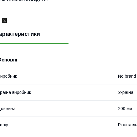
арактеристики
Основні
иробник
No brand
раїна виробник
Україна
Довжина
200 мм
олір
Різні кол