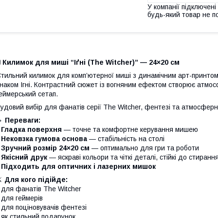
У компанії підключені
будь-який товар не п
️
Килимок для миші “Іґні (The Witcher)” — 24×20 см
тильний килимок для комп’ютерної миші з динамічним арт-принтом 
наком Ігні. Контрастний сюжет із вогняним ефектом створює атмос
еймерський сетап.
удовий вибір для фанатів серії The Witcher, фентезі та атмосферних
🔹
Переваги:
•
Гладка поверхня
— точне та комфортне керування мишею
•
Нековзка гумова основа
— стабільність на столі
•
Зручний розмір 24×20 см
— оптимально для гри та роботи
•
Якісний друк
— яскраві кольори та чіткі деталі, стійкі до стиранн
•
Підходить для оптичних і лазерних мишок
⚔️
Для кого підійде:
 для фанатів The Witcher
 для геймерів
 для поціновувачів фентезі
 як стильний подарунок