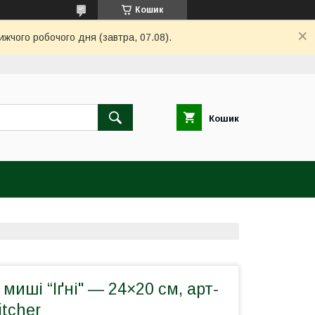
Кошик
ижчого робочого дня (завтра, 07.08).
Кошик
миші “Іґні" — 24×20 см, арт-
tcher