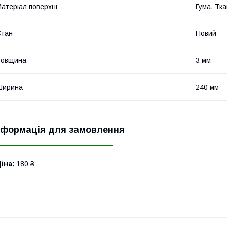
атеріал поверхні
Гума, Тк
Стан
Новий
Товщина
3 мм
Ширина
240 мм
нформація для замовлення
іна:
180 ₴