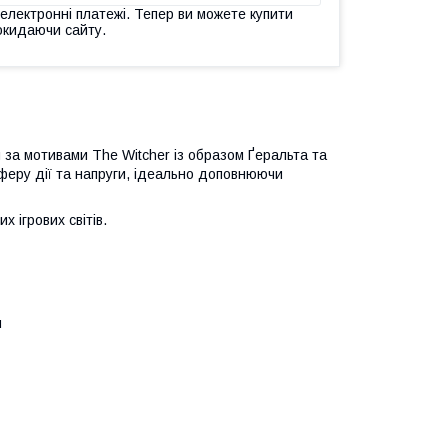
 електронні платежі. Тепер ви можете купити
окидаючи сайту.
за мотивами The Witcher із образом Ґеральта та
феру дії та напруги, ідеально доповнюючи
 ігрових світів.
я