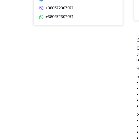
+380672307071
+380672307071

С
з
г
Ч
•
•
•
•