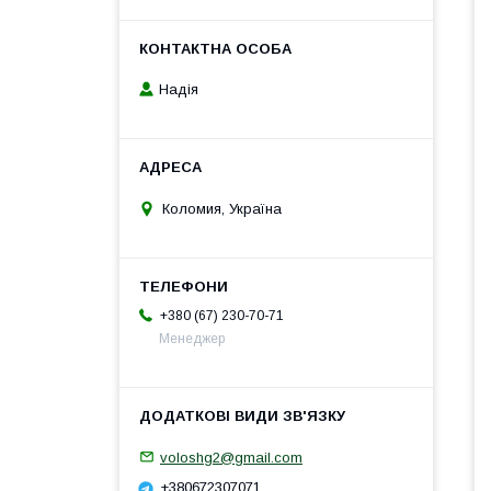
Надія
Коломия, Україна
+380 (67) 230-70-71
Менеджер
voloshg2@gmail.com
+380672307071