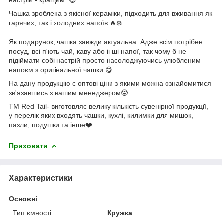
Чашка зроблена з якісної кераміки, підходить для вживання як
гарячих, так і холодних напоїв.🔥❄️
Як подарунок, чашка завжди актуальна. Адже всім потрібен
посуд, всі п'ють чай, каву або інші напої, так чому б не
підіймати собі настрій просто насолоджуючись улюбленим
напоєм з оригінальної чашки.😋
На дану продукцію є оптові ціни з якими можна ознайомитися
зв'язавшись з нашим менеджером🤓
ТМ Red Tail- виготовляє велику кількість сувенірної продукції,
у перелік яких входять чашки, кухлі, килимки для мишок,
пазли, подушки та інше❤️
Приховати
Характеристики
Основні
Тип ємності
Кружка