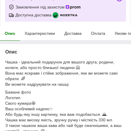
Замовлення під захистом
Доступна доставка
Опис
Характеристики
Доставка
Оплата
Умови п
Опис
Чашка - ідеальний подарунок для вашого друга, родини,
колеги, або просто близької людини.🤗
Вона має яскраве і стійке зображення, яке ви можете самі
обрати. 🌈
Ви можете надрукувати на чашці:
Бажане фото
Логотип
Свого кумира🤩
Ваш особливий надпис✨
Або будь-яку іншу картинку, яка вам подобається. 🌄
Чашка має високу якість, зручну ручку і місткість 330 мл.
З такою чашкою ваша кава або чай буде смачнішими, а ваш
настрій - кращим. 😋