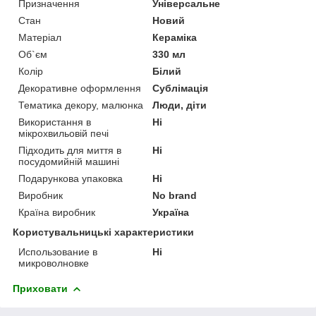
Призначення
Універсальне
Стан
Новий
Матеріал
Кераміка
Об`єм
330 мл
Колір
Білий
Декоративне оформлення
Сублімація
Тематика декору, малюнка
Люди, діти
Використання в
Ні
мікрохвильовій печі
Підходить для миття в
Ні
посудомийній машині
Подарункова упаковка
Ні
Виробник
No brand
Країна виробник
Україна
Користувальницькі характеристики
Использование в
Ні
микроволновке
Приховати