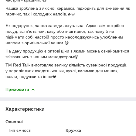
Чашка зроблена з якісної кераміки, підходить для вживання як
гарячих, так і холодних напоїв.🔥❄️
Як подарунок, чашка завжди актуальна. Адже всім потрібен
посуд, всі п'ють чай, каву або інші напої, так чому б не
підіймати собі настрій просто насолоджуючись улюбленим
напоєм з оригінальної чашки.😋
На дану продукцію є оптові ціни з якими можна ознайомитися
зв'язавшись з нашим менеджером🤓
ТМ Red Tail- виготовляє велику кількість сувенірної продукції,
у перелік яких входять чашки, кухлі, килимки для мишок,
пазли, подушки та інше❤️
Приховати
Характеристики
Основні
Тип ємності
Кружка