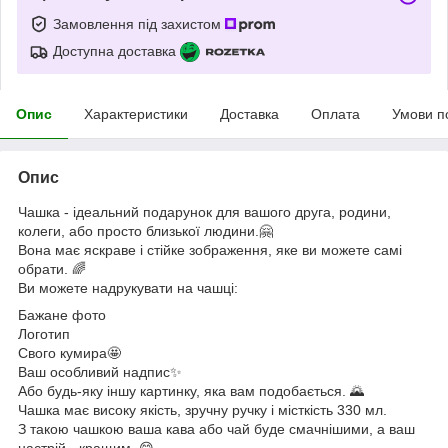
Замовлення під захистом
Доступна доставка
Опис
Характеристики
Доставка
Оплата
Умови п
Опис
Чашка - ідеальний подарунок для вашого друга, родини,
колеги, або просто близької людини.🤗
Вона має яскраве і стійке зображення, яке ви можете самі
обрати. 🌈
Ви можете надрукувати на чашці:
Бажане фото
Логотип
Свого кумира🤩
Ваш особливий надпис✨
Або будь-яку іншу картинку, яка вам подобається. 🌄
Чашка має високу якість, зручну ручку і місткість 330 мл.
З такою чашкою ваша кава або чай буде смачнішими, а ваш
настрій - кращим. 😋