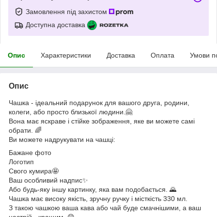
Замовлення під захистом
Доступна доставка
Опис
Характеристики
Доставка
Оплата
Умови п
Опис
Чашка - ідеальний подарунок для вашого друга, родини,
колеги, або просто близької людини.🤗
Вона має яскраве і стійке зображення, яке ви можете самі
обрати. 🌈
Ви можете надрукувати на чашці:
Бажане фото
Логотип
Свого кумира🤩
Ваш особливий надпис✨
Або будь-яку іншу картинку, яка вам подобається. 🌄
Чашка має високу якість, зручну ручку і місткість 330 мл.
З такою чашкою ваша кава або чай буде смачнішими, а ваш
настрій - кращим. 😋