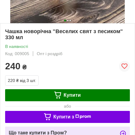
Чашка новорічна "Веселих свят з песиком"
330 мл
В наявності
Код: 009005
Опт і роздріб
240
₴
220 ₴
від 3 шт.
Купити
або
Купити з
Що таке купити з Пром?