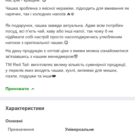
Чашка зроблена з якісної кераміки, підходить для вживання як
гарячих, так і холодних напоїв.🔥❄️
Як подарунок, чашка завжди актуальна. Адже всім потрібен
посуд, всі п'ють чай, каву або інші напої, так чому б не
підіймати собі настрій просто насолоджуючись улюбленим
напоєм з оригінальної чашки.😋
На дану продукцію є оптові ціни з якими можна ознайомитися
зв'язавшись з нашим менеджером🤓
ТМ Red Tail- виготовляє велику кількість сувенірної продукції,
у перелік яких входять чашки, кухлі, килимки для мишок,
пазли, подушки та інше❤️
Приховати
Характеристики
Основні
Призначення
Універсальне