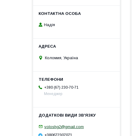
Надія
Коломия, Україна
+380 (67) 230-70-71
Менеджер
voloshg2@gmail.com
+380672307071