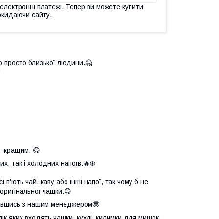
 електронні платежі. Тепер ви можете купити
окидаючи сайту.
о просто близької людини.🤗

- кращим. 😋
х, так і холодних напоїв.🔥❄️
 п'ють чай, каву або інші напої, так чому б не
оригінальної чашки.😋
язавшись з нашим менеджером🤓
елік яких входять чашки, кухлі, килимки для мишок,