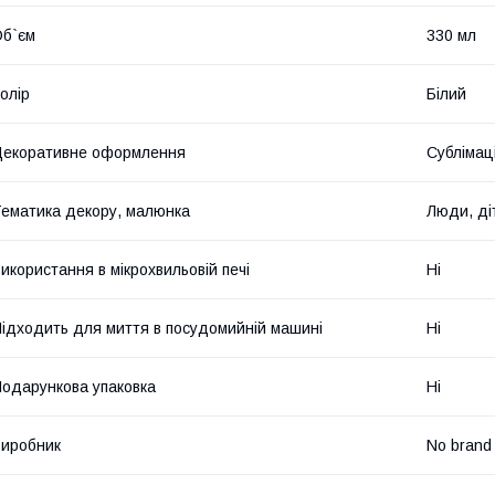
б`єм
330 мл
олір
Білий
екоративне оформлення
Сублімац
ематика декору, малюнка
Люди, ді
икористання в мікрохвильовій печі
Ні
ідходить для миття в посудомийній машині
Ні
одарункова упаковка
Ні
иробник
No brand