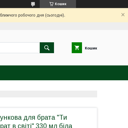
Кошик
ближчого робочого дня (сьогодні).
Кошик
ункова для брата "Ти
ат в світі" 330 мл біла