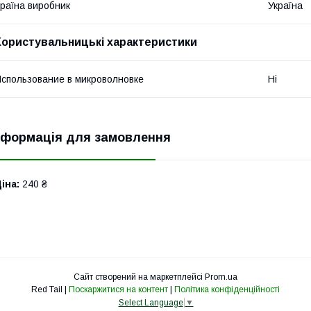
раїна виробник
Україна
Користувальницькі характеристики
спользование в микроволновке
Ні
нформація для замовлення
іна:
240 ₴
Сайт створений на маркетплейсі
Prom.ua
Red Tail |
Поскаржитися на контент
|
Політика конфіденційності
Select Language
▼