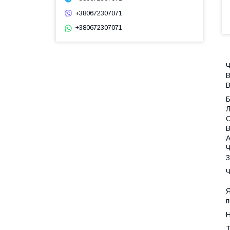
+380672307071
+380672307071
Ч
В
В
Л
С
В
А
Ч
З
Ч
Я
п
Н
Т