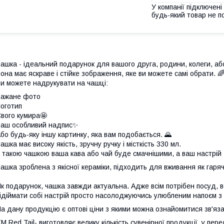
У компанії підключені
будь-який товар не п
ашка - ідеальний подарунок для вашого друга, родини, колеги, аб
она має яскраве і стійке зображення, яке ви можете самі обрати. 
и можете надрукувати на чашці:
Бажане фото
оготип
вого кумира🤩
аш особливий надпис✨
бо будь-яку іншу картинку, яка вам подобається. 🌄
ашка має високу якість, зручну ручку і місткість 330 мл.
 такою чашкою ваша кава або чай буде смачнішими, а ваш настрій 
ашка зроблена з якісної кераміки, підходить для вживання як гарячи
к подарунок, чашка завжди актуальна. Адже всім потрібен посуд, всі
ідіймати собі настрій просто насолоджуючись улюбленим напоєм з 
а дану продукцію є оптові ціни з якими можна ознайомитися зв'
М Red Tail- виготовляє велику кількість сувенірної продукції, у пер