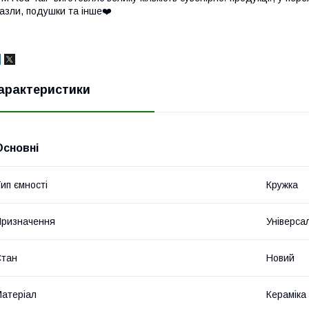
азли, подушки та інше❤️
арактеристики
Основні
ип ємності
Кружка
ризначення
Універса
Стан
Новий
атеріал
Кераміка