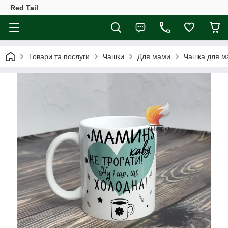
Red Tail
Товари та послуги
Чашки
Для мами
Чашка для ма