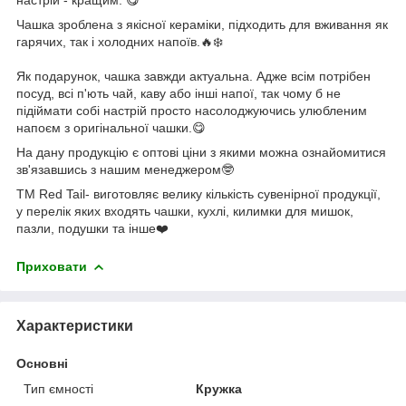
Чашка зроблена з якісної кераміки, підходить для вживання як
гарячих, так і холодних напоїв.🔥❄️
Як подарунок, чашка завжди актуальна. Адже всім потрібен
посуд, всі п'ють чай, каву або інші напої, так чому б не
підіймати собі настрій просто насолоджуючись улюбленим
напоєм з оригінальної чашки.😋
На дану продукцію є оптові ціни з якими можна ознайомитися
зв'язавшись з нашим менеджером🤓
ТМ Red Tail- виготовляє велику кількість сувенірної продукції,
у перелік яких входять чашки, кухлі, килимки для мишок,
пазли, подушки та інше❤️
Приховати
Характеристики
Основні
Тип ємності
Кружка