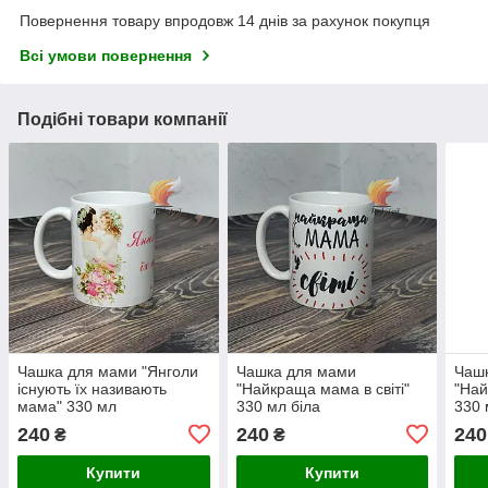
Повернення товару впродовж 14 днів за рахунок покупця
Всі умови повернення
Подібні товари компанії
Чашка для мами "Янголи
Чашка для мами
Чаш
існують їх називають
"Найкраща мама в світі"
"Най
мама" 330 мл
330 мл біла
330 
240
240
240
₴
₴
Купити
Купити