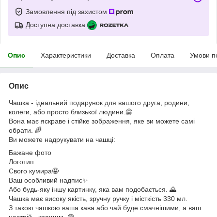
Замовлення під захистом
Доступна доставка
Опис
Характеристики
Доставка
Оплата
Умови п
Опис
Чашка - ідеальний подарунок для вашого друга, родини,
колеги, або просто близької людини.🤗
Вона має яскраве і стійке зображення, яке ви можете самі
обрати. 🌈
Ви можете надрукувати на чашці:
Бажане фото
Логотип
Свого кумира🤩
Ваш особливий надпис✨
Або будь-яку іншу картинку, яка вам подобається. 🌄
Чашка має високу якість, зручну ручку і місткість 330 мл.
З такою чашкою ваша кава або чай буде смачнішими, а ваш
настрій - кращим. 😋