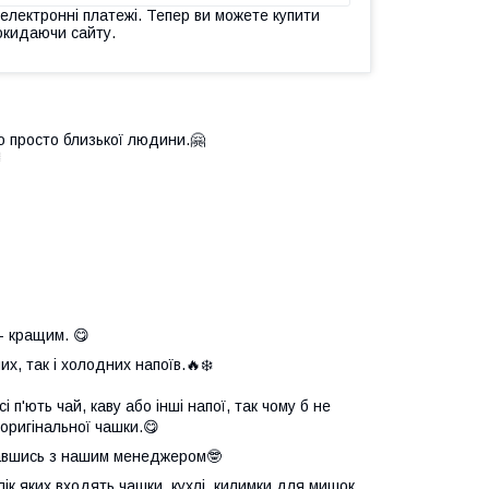
 електронні платежі. Тепер ви можете купити
окидаючи сайту.
о просто близької людини.🤗

- кращим. 😋
х, так і холодних напоїв.🔥❄️
 п'ють чай, каву або інші напої, так чому б не
оригінальної чашки.😋
язавшись з нашим менеджером🤓
елік яких входять чашки, кухлі, килимки для мишок,