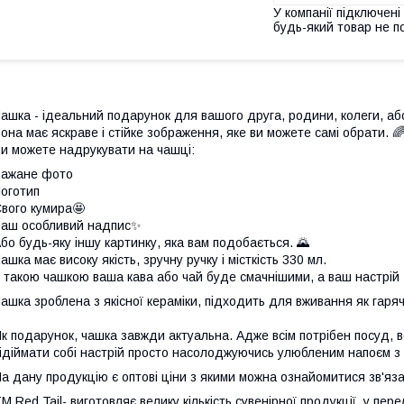
У компанії підключені
будь-який товар не п
ашка - ідеальний подарунок для вашого друга, родини, колеги, аб
она має яскраве і стійке зображення, яке ви можете самі обрати. 
и можете надрукувати на чашці:
Бажане фото
оготип
вого кумира🤩
аш особливий надпис✨
бо будь-яку іншу картинку, яка вам подобається. 🌄
ашка має високу якість, зручну ручку і місткість 330 мл.
 такою чашкою ваша кава або чай буде смачнішими, а ваш настрій 
ашка зроблена з якісної кераміки, підходить для вживання як гарячи
к подарунок, чашка завжди актуальна. Адже всім потрібен посуд, всі
ідіймати собі настрій просто насолоджуючись улюбленим напоєм з 
а дану продукцію є оптові ціни з якими можна ознайомитися зв'
М Red Tail- виготовляє велику кількість сувенірної продукції, у пер