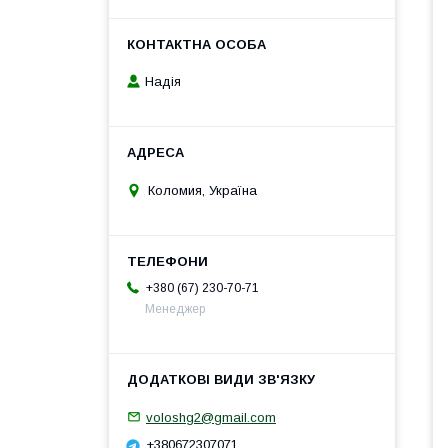
Надія
Коломия, Україна
+380 (67) 230-70-71
Менеджер
voloshg2@gmail.com
+380672307071