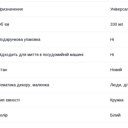
ризначення
Універса
б`єм
330 мл
одарункова упаковка
Ні
ідходить для миття в посудомийній машині
Ні
Стан
Новий
ематика декору, малюнка
Люди, ді
ип ємності
Кружка
олір
Білий