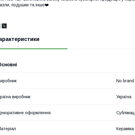
азли, подушки та інше❤️
арактеристики
Основні
иробник
No brand
раїна виробник
Україна
екоративне оформлення
Сублімац
атеріал
Кераміка