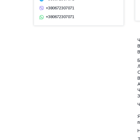
+380672307071
+380672307071
Ч
В
В
Л
С
В
А
Ч
З
Ч
Я
п
Н
Т