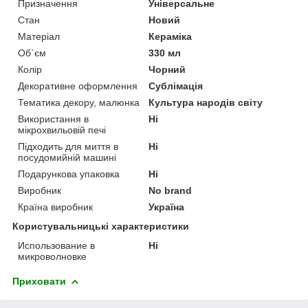
Призначення
Універсальне
Стан
Новий
Матеріал
Кераміка
Об`єм
330 мл
Колір
Чорний
Декоративне оформлення
Сублімація
Тематика декору, малюнка
Культура народів світу
Використання в
Ні
мікрохвильовій печі
Підходить для миття в
Ні
посудомийній машині
Подарункова упаковка
Ні
Виробник
No brand
Країна виробник
Україна
Користувальницькі характеристики
Использование в
Ні
микроволновке
Приховати