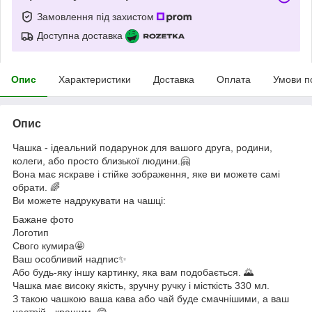
Замовлення під захистом
Доступна доставка
Опис
Характеристики
Доставка
Оплата
Умови п
Опис
Чашка - ідеальний подарунок для вашого друга, родини,
колеги, або просто близької людини.🤗
Вона має яскраве і стійке зображення, яке ви можете самі
обрати. 🌈
Ви можете надрукувати на чашці:
Бажане фото
Логотип
Свого кумира🤩
Ваш особливий надпис✨
Або будь-яку іншу картинку, яка вам подобається. 🌄
Чашка має високу якість, зручну ручку і місткість 330 мл.
З такою чашкою ваша кава або чай буде смачнішими, а ваш
настрій - кращим. 😋