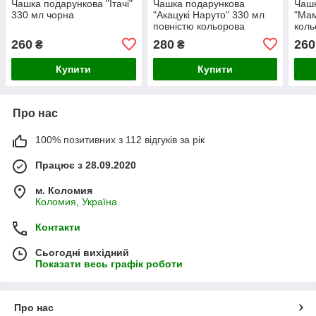
Чашка подарункова "Ітачі"
Чашка подарункова
Чашк
330 мл чорна
"Акацукі Наруто" 330 мл
"Мам
повністю кольорова
коль
жовт
260
280
260
₴
₴
Купити
Купити
Про нас
100% позитивних з 112 відгуків за рік
Працює з 28.09.2020
м. Коломия
Коломия, Україна
Контакти
Сьогодні вихідний
Показати весь графік роботи
Про нас