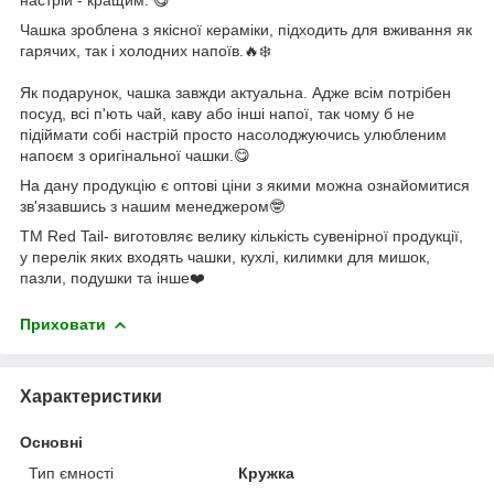
Чашка зроблена з якісної кераміки, підходить для вживання як
гарячих, так і холодних напоїв.🔥❄️
Як подарунок, чашка завжди актуальна. Адже всім потрібен
посуд, всі п'ють чай, каву або інші напої, так чому б не
підіймати собі настрій просто насолоджуючись улюбленим
напоєм з оригінальної чашки.😋
На дану продукцію є оптові ціни з якими можна ознайомитися
зв'язавшись з нашим менеджером🤓
ТМ Red Tail- виготовляє велику кількість сувенірної продукції,
у перелік яких входять чашки, кухлі, килимки для мишок,
пазли, подушки та інше❤️
Приховати
Характеристики
Основні
Тип ємності
Кружка