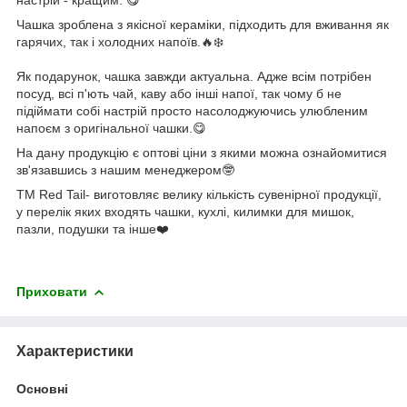
Чашка зроблена з якісної кераміки, підходить для вживання як
гарячих, так і холодних напоїв.🔥❄️
Як подарунок, чашка завжди актуальна. Адже всім потрібен
посуд, всі п'ють чай, каву або інші напої, так чому б не
підіймати собі настрій просто насолоджуючись улюбленим
напоєм з оригінальної чашки.😋
На дану продукцію є оптові ціни з якими можна ознайомитися
зв'язавшись з нашим менеджером🤓
ТМ Red Tail- виготовляє велику кількість сувенірної продукції,
у перелік яких входять чашки, кухлі, килимки для мишок,
пазли, подушки та інше❤️
Приховати
Характеристики
Основні