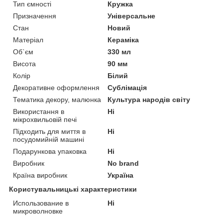
Тип ємності
Кружка
Призначення
Універсальне
Стан
Новий
Матеріал
Кераміка
Об`єм
330 мл
Висота
90 мм
Колір
Білий
Декоративне оформлення
Сублімація
Тематика декору, малюнка
Культура народів світу
Використання в
Ні
мікрохвильовій печі
Підходить для миття в
Ні
посудомийній машині
Подарункова упаковка
Ні
Виробник
No brand
Країна виробник
Україна
Користувальницькі характеристики
Использование в
Ні
микроволновке