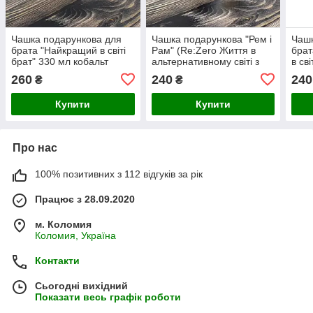
Чашка подарункова для
Чашка подарункова "Рем і
Чашк
брата "Найкращий в світі
Рам" (Re:Zero Життя в
брат
брат" 330 мл кобальт
альтернативному світі з
в сві
нуля) 330 мл
260
240
240
₴
₴
Купити
Купити
Про нас
100% позитивних з 112 відгуків за рік
Працює з 28.09.2020
м. Коломия
Коломия, Україна
Контакти
Сьогодні вихідний
Показати весь графік роботи