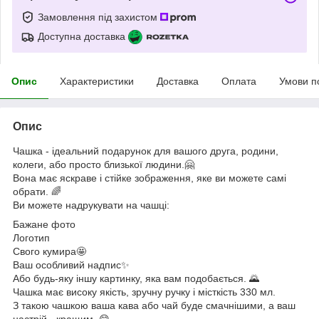
Замовлення під захистом
Доступна доставка
Опис
Характеристики
Доставка
Оплата
Умови п
Опис
Чашка - ідеальний подарунок для вашого друга, родини,
колеги, або просто близької людини.🤗
Вона має яскраве і стійке зображення, яке ви можете самі
обрати. 🌈
Ви можете надрукувати на чашці:
Бажане фото
Логотип
Свого кумира🤩
Ваш особливий надпис✨
Або будь-яку іншу картинку, яка вам подобається. 🌄
Чашка має високу якість, зручну ручку і місткість 330 мл.
З такою чашкою ваша кава або чай буде смачнішими, а ваш
настрій - кращим. 😋