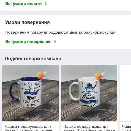
Всі умови оплати
Умови повернення
Повернення товару впродовж 14 днів за рахунок покупця
Всі умови повернення
Подібні товари компанії
Чашка подарункова для
Чашка подарункова для
Чашк
брата "Найкращий в світі
брата "Ти найкращий брат
"Най