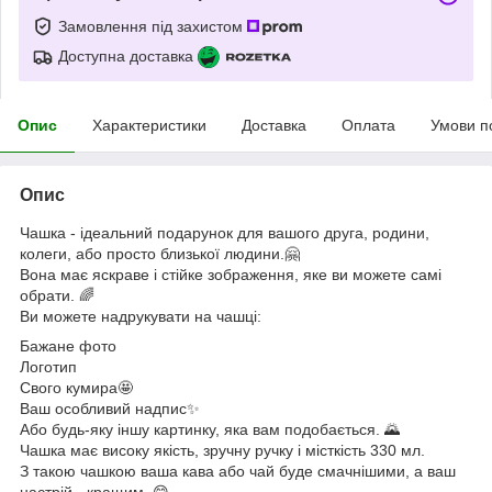
Замовлення під захистом
Доступна доставка
Опис
Характеристики
Доставка
Оплата
Умови п
Опис
Чашка - ідеальний подарунок для вашого друга, родини,
колеги, або просто близької людини.🤗
Вона має яскраве і стійке зображення, яке ви можете самі
обрати. 🌈
Ви можете надрукувати на чашці:
Бажане фото
Логотип
Свого кумира🤩
Ваш особливий надпис✨
Або будь-яку іншу картинку, яка вам подобається. 🌄
Чашка має високу якість, зручну ручку і місткість 330 мл.
З такою чашкою ваша кава або чай буде смачнішими, а ваш
настрій - кращим. 😋