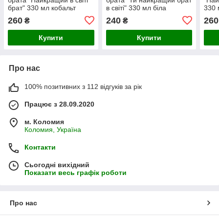
брат" 330 мл кобальт
в світі" 330 мл біла
330 
зеле
260
240
260
₴
₴
Купити
Купити
Про нас
100% позитивних з 112 відгуків за рік
Працює з 28.09.2020
м. Коломия
Коломия, Україна
Контакти
Сьогодні вихідний
Показати весь графік роботи
Про нас