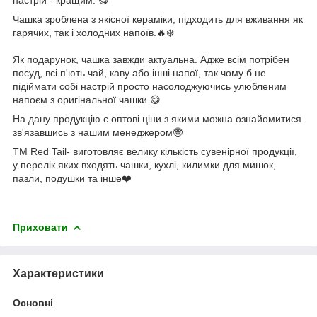
Чашка зроблена з якісної кераміки, підходить для вживання як
гарячих, так і холодних напоїв.🔥❄️
Як подарунок, чашка завжди актуальна. Адже всім потрібен
посуд, всі п'ють чай, каву або інші напої, так чому б не
підіймати собі настрій просто насолоджуючись улюбленим
напоєм з оригінальної чашки.😋
На дану продукцію є оптові ціни з якими можна ознайомитися
зв'язавшись з нашим менеджером🤓
ТМ Red Tail- виготовляє велику кількість сувенірної продукції,
у перелік яких входять чашки, кухлі, килимки для мишок,
пазли, подушки та інше❤️
Приховати
Характеристики
Основні