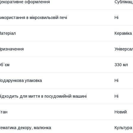
екоративне оформлення
Сублімац
икористання в мікрохвильовій печі
Ні
атеріал
Кераміка
ризначення
Універса
б`єм
330 мл
одарункова упаковка
Ні
ідходить для миття в посудомийній машині
Ні
Стан
Новий
ематика декору, малюнка
Культура 