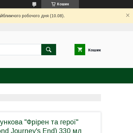
Кошик
айближчого робочого дня (10.08).
Кошик
нкова "Фрірен та герої"
ond Journey's End) 330 мл