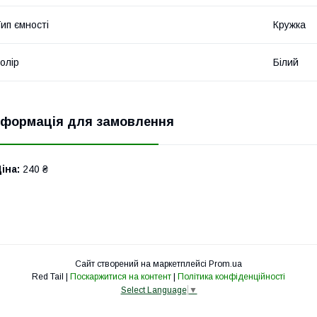
ип ємності
Кружка
олір
Білий
нформація для замовлення
іна:
240 ₴
Сайт створений на маркетплейсі
Prom.ua
Red Tail |
Поскаржитися на контент
|
Політика конфіденційності
Select Language
▼