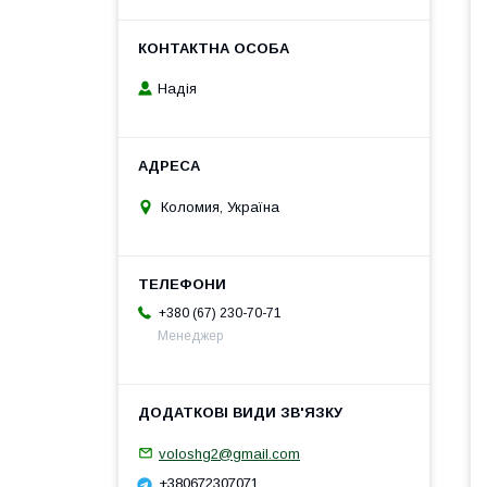
Надія
Коломия, Україна
+380 (67) 230-70-71
Менеджер
voloshg2@gmail.com
+380672307071