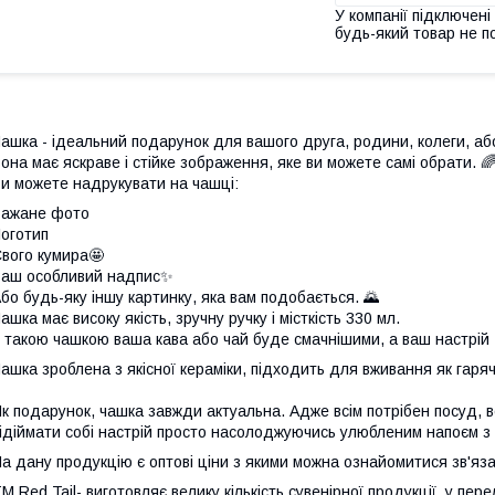
У компанії підключені
будь-який товар не п
ашка - ідеальний подарунок для вашого друга, родини, колеги, аб
она має яскраве і стійке зображення, яке ви можете самі обрати. 
и можете надрукувати на чашці:
Бажане фото
оготип
вого кумира🤩
аш особливий надпис✨
бо будь-яку іншу картинку, яка вам подобається. 🌄
ашка має високу якість, зручну ручку і місткість 330 мл.
 такою чашкою ваша кава або чай буде смачнішими, а ваш настрій 
ашка зроблена з якісної кераміки, підходить для вживання як гарячи
к подарунок, чашка завжди актуальна. Адже всім потрібен посуд, всі
ідіймати собі настрій просто насолоджуючись улюбленим напоєм з 
а дану продукцію є оптові ціни з якими можна ознайомитися зв'
М Red Tail- виготовляє велику кількість сувенірної продукції, у пер