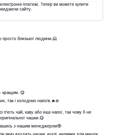
 електронні платежі. Тепер ви можете купити
окидаючи сайту.
о просто близької людини.🤗

- кращим. 😋
х, так і холодних напоїв.🔥❄️
 п'ють чай, каву або інші напої, так чому б не
оригінальної чашки.😋
язавшись з нашим менеджером🤓
елік яких входять чашки, кухлі, килимки для мишок,