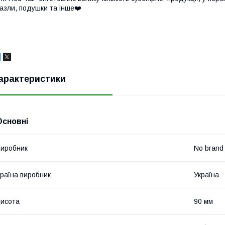
азли, подушки та інше❤️
арактеристики
Основні
иробник
No brand
раїна виробник
Україна
исота
90 мм