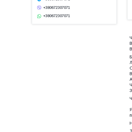
+380672307071
+380672307071
Ч
В
В
Л
С
В
А
Ч
З
Ч
Я
п
Н
Т