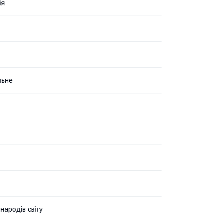
ія
льне
народів світу