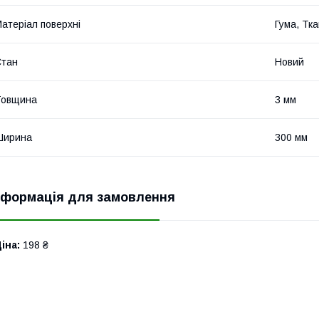
атеріал поверхні
Гума, Тк
Стан
Новий
Товщина
3 мм
Ширина
300 мм
нформація для замовлення
іна:
198 ₴