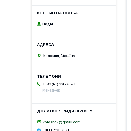
Надія
Коломия, Україна
+380 (67) 230-70-71
Менеджер
voloshg2@gmail.com
+380672307071