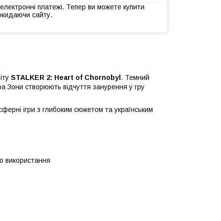
 електронні платежі. Тепер ви можете купити
окидаючи сайту.
віту
STALKER 2: Heart of Chornobyl
. Темний
а Зони створюють відчуття занурення у гру
сферні ігри з глибоким сюжетом та українським
о використання