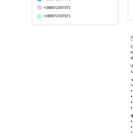
+380672307071
+380672307071

С
п
п
Ч
х
☢
•
•
•