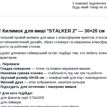
У компанії підключені
будь-який товар не п
️
Килимок для миші “STALKER 2” — 30×20 см
тильний ігровий килимок для миші з атмосферним принтом зі всес
остапокаліптичний дизайн, образ сталкера та напружена атмосфер
росто за робочим столом.
удово доповнює геймерський сетап і підійде тим, хто любить атмо
арактером.
🔹
Переваги:
•
Гладка поверхня
— точне та плавне керування мишею
•
Нековзка гумова основа
— стабільність під час гри та роботи
•
Зручний розмір 30×20 см
— комфортний для ігор і повсякденног
•
Якісний друк
— чітке зображення, насичені кольори
•
Підходить для оптичних і лазерних мишок
️
Для кого підійде:
 для фанатів серії STALKER
 для геймерів
 для поціновувачів постапокаліптичної атмосфери