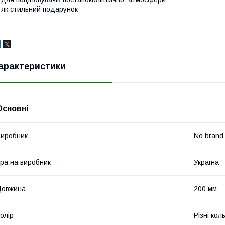
 як стильний подарунок
арактеристики
Основні
иробник
No brand
раїна виробник
Україна
Довжина
200 мм
олір
Різні кол