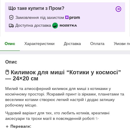
Що таке купити з Пром?
Замовлення під захистом
Доступна доставка
Опис
Характеристики
Доставка
Оплата
Умови п
Опис
🖱️
Килимок для миші “Котики у космосі”
— 24×20 см
Милий та атмосферний килимок для миші з котиками у
космічному просторі. Яскравий принт із зірками, планетами та
веселими котами створює легкий настрій і додає затишку
робочому місцю.
Чудовий варіант для тих, хто любить котиків, креативні
аксесуари та трохи магії в повсякденній роботі ✨
🔹
Переваги: