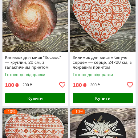
Килимок для миші “Космос”
Килимок для миші «Квітуче
— круглий, 20 см, з
серце» — серце, 24×20 см, з
галактичним принтом
яскравим принтом
Готово до відправки
Готово до відправки
180
180
₴
₴
200 ₴
200 ₴
Купити
Купити
–10%
–10%