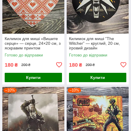
Килимок для миші «Вишите
Килимок для миші “The
серце» — серце, 24×20 см, з
Witcher” — круглий, 20 см,
яскравим принтом
ігровий дизайн
Готово до відправки
Готово до відправки
180
180
₴
₴
200 ₴
200 ₴
Купити
Купити
–10%
–10%