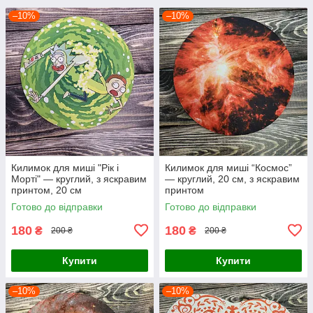
–10%
–10%
Килимок для миші "Рік і
Килимок для миші “Космос”
Морті" — круглий, з яскравим
— круглий, 20 см, з яскравим
принтом, 20 см
принтом
Готово до відправки
Готово до відправки
180
180
₴
₴
200 ₴
200 ₴
Купити
Купити
–10%
–10%