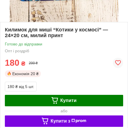
Килимок для миші “Котики у космосі” —
24×20 см, милий принт
Готово до відправки
Опт і роздріб
180
₴
200 ₴
Економія
20 ₴
180 ₴
від 5 шт.
Купити
або
Купити з