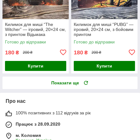
Килимок для миші “The
Килимок для миші “PUBG” —
Witcher” — ігровий, 20×24 см,
ігровий, 20×24 см, з бойовим
з принтом Відьмака
принтом
Готово до відправки
Готово до відправки
180
180
₴
₴
200 ₴
200 ₴
Купити
Купити
Показати ще
Про нас
100% позитивних з 112 відгуків за рік
Працює з 28.09.2020
м. Коломия