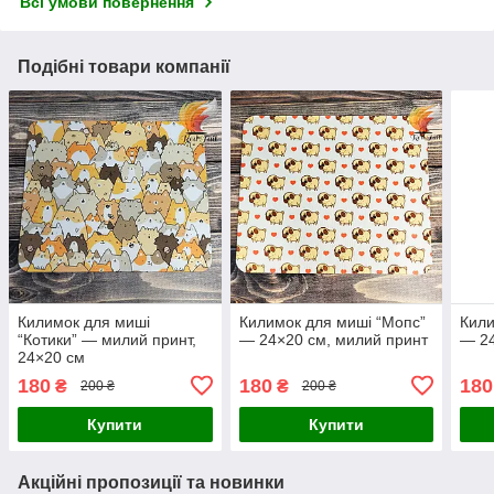
Всі умови повернення
Подібні товари компанії
Килимок для миші
Килимок для миші “Мопс”
Кили
“Котики” — милий принт,
— 24×20 см, милий принт
— 24
24×20 см
180
180
180
₴
₴
200 ₴
200 ₴
Купити
Купити
Акційні пропозиції та новинки