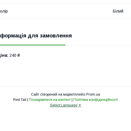
олір
Білий
нформація для замовлення
іна:
240 ₴
Сайт створений на маркетплейсі
Prom.ua
Red Tail |
Поскаржитися на контент
|
Політика конфіденційності
Select Language
▼