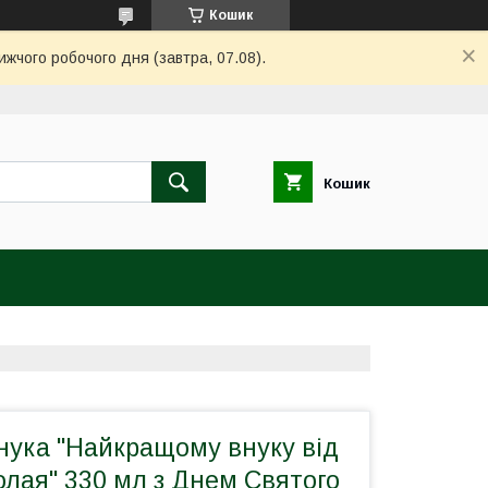
Кошик
ижчого робочого дня (завтра, 07.08).
Кошик
нука "Найкращому внуку від
лая" 330 мл з Днем Святого