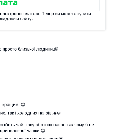
 електронні платежі. Тепер ви можете купити
окидаючи сайту.
о просто близької людини.🤗

- кращим. 😋
х, так і холодних напоїв.🔥❄️
 п'ють чай, каву або інші напої, так чому б не
оригінальної чашки.😋
язавшись з нашим менеджером🤓