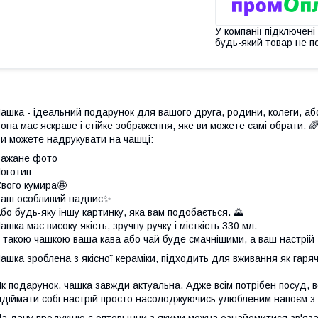
У компанії підключені
будь-який товар не п
ашка - ідеальний подарунок для вашого друга, родини, колеги, аб
она має яскраве і стійке зображення, яке ви можете самі обрати. 
и можете надрукувати на чашці:
Бажане фото
оготип
вого кумира🤩
аш особливий надпис✨
бо будь-яку іншу картинку, яка вам подобається. 🌄
ашка має високу якість, зручну ручку і місткість 330 мл.
 такою чашкою ваша кава або чай буде смачнішими, а ваш настрій 
ашка зроблена з якісної кераміки, підходить для вживання як гарячи
к подарунок, чашка завжди актуальна. Адже всім потрібен посуд, всі
ідіймати собі настрій просто насолоджуючись улюбленим напоєм з 
а дану продукцію є оптові ціни з якими можна ознайомитися зв'