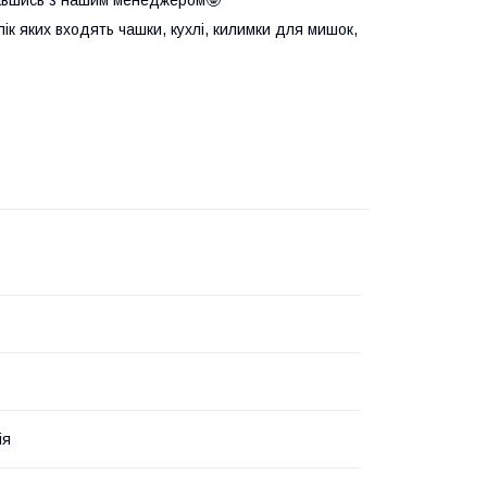
елік яких входять чашки, кухлі, килимки для мишок,
ія