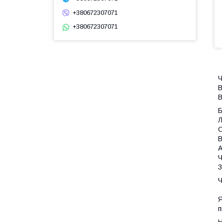
+380672307071
+380672307071
Ч
В
В
Л
С
В
А
Ч
З
Ч
Я
п
Н