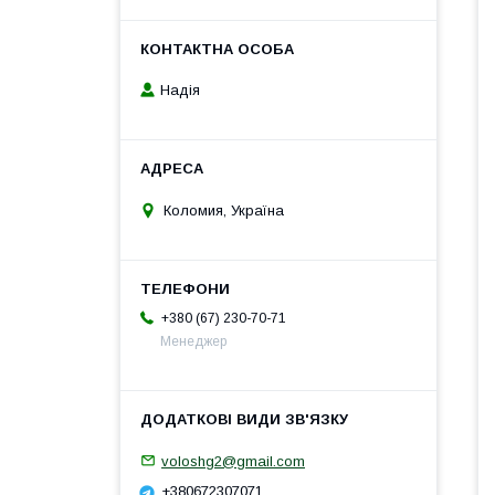
Надія
Коломия, Україна
+380 (67) 230-70-71
Менеджер
voloshg2@gmail.com
+380672307071