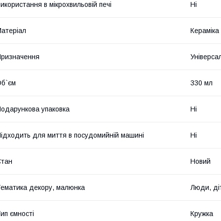
икористання в мікрохвильовій печі
Ні
атеріал
Кераміка
ризначення
Універса
б`єм
330 мл
одарункова упаковка
Ні
ідходить для миття в посудомийній машині
Ні
Стан
Новий
ематика декору, малюнка
Люди, ді
ип ємності
Кружка