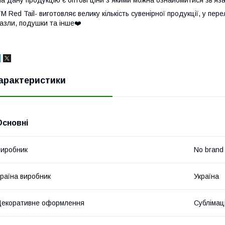
М Red Tail- виготовляє велику кількість сувенірної продукції, у пер
азли, подушки та інше❤️
арактеристики
Основні
иробник
No brand
раїна виробник
Україна
екоративне оформлення
Сублімац