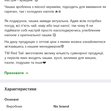
Чашка зроблена з якісної кераміки, підходить для вживання як
гарячих, так і холодних напоїв.🔥❄️
Як подарунок, чашка завжди актуальна. Адже всім потрібен
посуд, всі п'ють чай, каву або інші напої, так чому б не
підіймати собі настрій просто насолоджуючись улюбленим
напоєм з оригінальної чашки.😋
На дану продукцію є оптові ціни з якими можна ознайомитися
зв'язавшись з нашим менеджером🤓
ТМ Red Tail- виготовляє велику кількість сувенірної продукції,
у перелік яких входять чашки, кухлі, килимки для мишок,
пазли, подушки та інше❤️
Приховати
Характеристики
Основні
Виробник
No brand