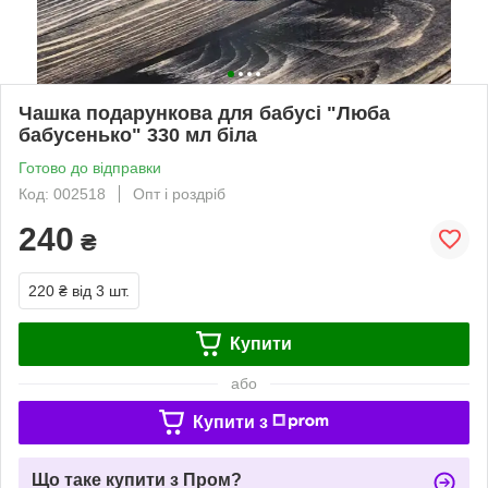
Чашка подарункова для бабусі "Люба
бабусенько" 330 мл біла
Готово до відправки
Код: 002518
Опт і роздріб
240
₴
220 ₴
від 3 шт.
Купити
або
Купити з
Що таке купити з Пром?