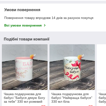
Умови повернення
Повернення товару впродовж 14 днів за рахунок покупця
Всі умови повернення
Подібні товари компанії
Чашка подарункова для
Чашка подарункова для
Чашк
бабусі "Бабуся дякую Богу
бабусі "Найкраща бабуся"
бабу
за тебе" 330 мл рожевий
330 мл біла
бабу