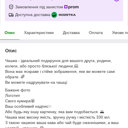
Замовлення під захистом
Доступна доставка
Опис
Характеристики
Доставка
Оплата
Умови п
Опис
Чашка - ідеальний подарунок для вашого друга, родини,
колеги, або просто близької людини.🤗
Вона має яскраве і стійке зображення, яке ви можете самі
обрати. 🌈
Ви можете надрукувати на чашці:
Бажане фото
Логотип
Свого кумира🤩
Ваш особливий надпис✨
Або будь-яку іншу картинку, яка вам подобається. 🌄
Чашка має високу якість, зручну ручку і місткість 330 мл.
З такою чашкою ваша кава або чай буде смачнішими, а ваш
настрій - кращим. 😋