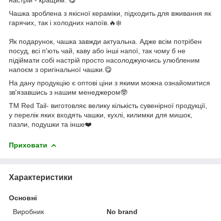
Чашка зроблена з якісної кераміки, підходить для вживання як
гарячих, так і холодних напоїв.🔥❄️
Як подарунок, чашка завжди актуальна. Адже всім потрібен
посуд, всі п'ють чай, каву або інші напої, так чому б не
підіймати собі настрій просто насолоджуючись улюбленим
напоєм з оригінальної чашки.😋
На дану продукцію є оптові ціни з якими можна ознайомитися
зв'язавшись з нашим менеджером🤓
ТМ Red Tail- виготовляє велику кількість сувенірної продукції,
у перелік яких входять чашки, кухлі, килимки для мишок,
пазли, подушки та інше❤️
Приховати
Характеристики
Основні
Виробник
No brand