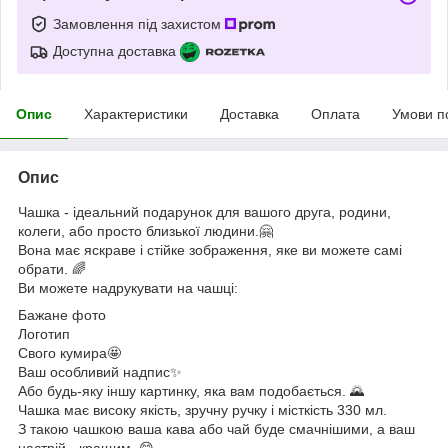
Замовлення під захистом
Доступна доставка
Опис
Характеристики
Доставка
Оплата
Умови п
Опис
Чашка - ідеальний подарунок для вашого друга, родини,
колеги, або просто близької людини.🤗
Вона має яскраве і стійке зображення, яке ви можете самі
обрати. 🌈
Ви можете надрукувати на чашці:
Бажане фото
Логотип
Свого кумира🤩
Ваш особливий надпис✨
Або будь-яку іншу картинку, яка вам подобається. 🌄
Чашка має високу якість, зручну ручку і місткість 330 мл.
З такою чашкою ваша кава або чай буде смачнішими, а ваш
настрій - кращим. 😋