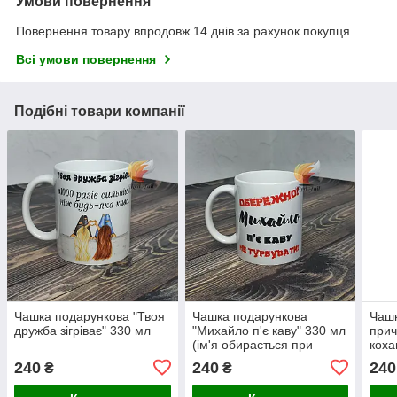
Умови повернення
Повернення товару впродовж 14 днів за рахунок покупця
Всі умови повернення
Подібні товари компанії
Чашка подарункова "Твоя
Чашка подарункова
Чашк
дружба зігріває" 330 мл
"Михайло п'є каву" 330 мл
прич
(ім'я обирається при
коха
замовлені)
240
240
240
₴
₴