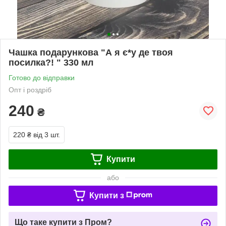
Чашка подарункова "А я є*у де твоя
посилка?! " 330 мл
Готово до відправки
Опт і роздріб
240
₴
220 ₴
від 3 шт.
Купити
або
Купити з
Що таке купити з Пром?