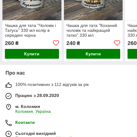
Чашка для тата "Чоловік і
Чашка для тата "Коханий
Чашк
Татусь" 330 мл колір в
чоловік та найкращий
найк
середині чорна
татко" 330 мл
330 
260
240
260
₴
₴
Купити
Купити
Про нас
100% позитивних з 112 відгуків за рік
Працює з 28.09.2020
м. Коломия
Коломия, Україна
Контакти
Сьогодні вихідний