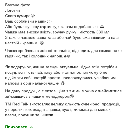
Бажане фото
Логотип
Свого кумира🤩
Ваш особливий надпис✨
Або будь-яку іншу картинку, яка вам подобається. 🌄
Чашка має високу якість, зручну ручку і місткість 330 мл.
З такою чашкою ваша кава або чай буде смачнішими, а ваш
настрій - кращим. 😋
Чашка зроблена з якісної кераміки, підходить для вживання як
гарячих, так і холодних напоїв.🔥❄️
Як подарунок, чашка завжди актуальна. Адже всім потрібен
посуд, всі п'ють чай, каву або інші напої, так чому б не
підіймати собі настрій просто насолоджуючись улюбленим
напоєм з оригінальної чашки.😋
На дану продукцію є оптові ціни з якими можна ознайомитися
зв'язавшись з нашим менеджером🤓
ТМ Red Tail- виготовляє велику кількість сувенірної продукції,
у перелік яких входять чашки, кухлі, килимки для мишок,
пазли, подушки та інше❤️
Приховати