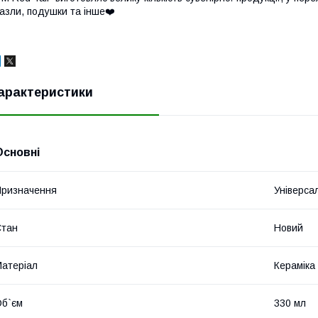
азли, подушки та інше❤️
арактеристики
Основні
ризначення
Універса
Стан
Новий
атеріал
Кераміка
б`єм
330 мл