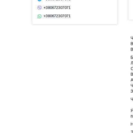
+380672307071
+380672307071
Ч
В
В
Л
С
В
А
Ч
З
Ч
Я
п
Н
Т