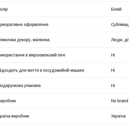
олір
Білий
екоративне оформлення
Сублімац
ематика декору, малюнка
Люди, ді
икористання в мікрохвильовій печі
Ні
ідходить для миття в посудомийній машині
Ні
одарункова упаковка
Ні
иробник
No brand
раїна виробник
Україна