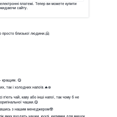
 електронні платежі. Тепер ви можете купити
окидаючи сайту.
о просто близької людини.🤗

- кращим. 😋
х, так і холодних напоїв.🔥❄️
 п'ють чай, каву або інші напої, так чому б не
оригінальної чашки.😋
язавшись з нашим менеджером🤓
елік яких входять чашки, кухлі, килимки для мишок,