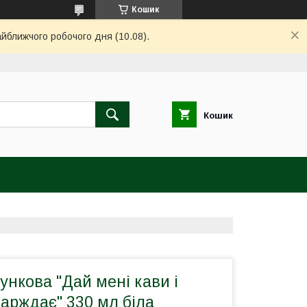
Кошик
айближчого робочого дня (10.08).
Кошик
нкова "Дай мені кави і
тарждає" 330 мл біла