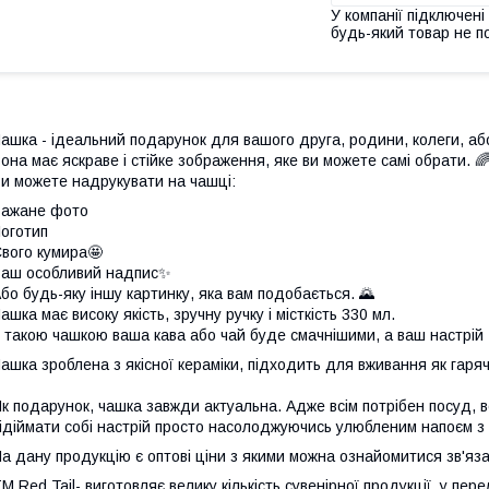
У компанії підключені
будь-який товар не п
ашка - ідеальний подарунок для вашого друга, родини, колеги, аб
она має яскраве і стійке зображення, яке ви можете самі обрати. 
и можете надрукувати на чашці:
Бажане фото
оготип
вого кумира🤩
аш особливий надпис✨
бо будь-яку іншу картинку, яка вам подобається. 🌄
ашка має високу якість, зручну ручку і місткість 330 мл.
 такою чашкою ваша кава або чай буде смачнішими, а ваш настрій 
ашка зроблена з якісної кераміки, підходить для вживання як гарячи
к подарунок, чашка завжди актуальна. Адже всім потрібен посуд, всі
ідіймати собі настрій просто насолоджуючись улюбленим напоєм з 
а дану продукцію є оптові ціни з якими можна ознайомитися зв'
М Red Tail- виготовляє велику кількість сувенірної продукції, у пер