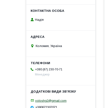
Надія
Коломия, Україна
+380 (67) 230-70-71
Менеджер
voloshg2@gmail.com
+380672307071