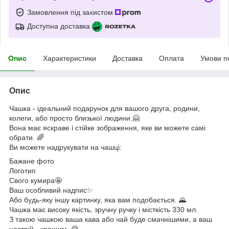
Замовлення під захистом
Доступна доставка
Опис
Характеристики
Доставка
Оплата
Умови п
Опис
Чашка - ідеальний подарунок для вашого друга, родини,
колеги, або просто близької людини.🤗
Вона має яскраве і стійке зображення, яке ви можете самі
обрати. 🌈
Ви можете надрукувати на чашці:
Бажане фото
Логотип
Свого кумира🤩
Ваш особливий надпис✨
Або будь-яку іншу картинку, яка вам подобається. 🌄
Чашка має високу якість, зручну ручку і місткість 330 мл.
З такою чашкою ваша кава або чай буде смачнішими, а ваш
настрій - кращим. 😋