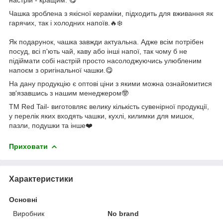
Чашка зроблена з якісної кераміки, підходить для вживання як
гарячих, так і холодних напоїв.🔥❄️
Як подарунок, чашка завжди актуальна. Адже всім потрібен
посуд, всі п'ють чай, каву або інші напої, так чому б не
підіймати собі настрій просто насолоджуючись улюбленим
напоєм з оригінальної чашки.😋
На дану продукцію є оптові ціни з якими можна ознайомитися
зв'язавшись з нашим менеджером🤓
ТМ Red Tail- виготовляє велику кількість сувенірної продукції,
у перелік яких входять чашки, кухлі, килимки для мишок,
пазли, подушки та інше❤️
Приховати
Характеристики
Основні
Виробник
No brand