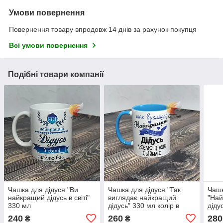
Умови повернення
Повернення товару впродовж 14 днів за рахунок покупця
Всі умови повернення
Подібні товари компанії
Чашка для дідуся "Ви
Чашка для дідуся "Так
Чашк
найкращий дідусь в світі"
виглядає найкращий
"Най
330 мл
дідусь" 330 мл колір в
діду
середині блакитний
пер
240
260
280
₴
₴