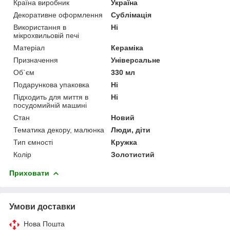
Країна виробник
Україна
Декоративне оформлення
Сублімація
Використання в
Ні
мікрохвильовій печі
Матеріал
Кераміка
Призначення
Універсальне
Об`єм
330 мл
Подарункова упаковка
Ні
Підходить для миття в
Ні
посудомийній машині
Стан
Новий
Тематика декору, малюнка
Люди, діти
Тип ємності
Кружка
Колір
Золотистий
Приховати
Умови доставки
Нова Пошта