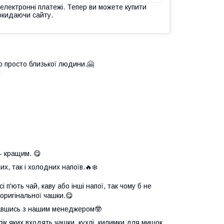
 електронні платежі. Тепер ви можете купити
окидаючи сайту.
о просто близької людини.🤗

- кращим. 😋
х, так і холодних напоїв.🔥❄️
 п'ють чай, каву або інші напої, так чому б не
оригінальної чашки.😋
язавшись з нашим менеджером🤓
елік яких входять чашки, кухлі, килимки для мишок,