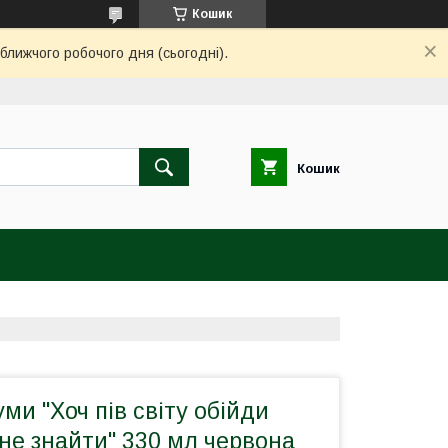
Кошик
ближчого робочого дня (сьогодні).
Кошик
ми "Хоч пів світу обійди
не знайти" 330 мл червона