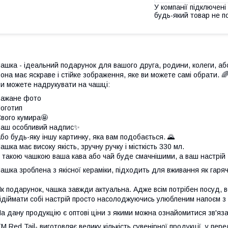
У компанії підключені
будь-який товар не п
ашка - ідеальний подарунок для вашого друга, родини, колеги, аб
она має яскраве і стійке зображення, яке ви можете самі обрати. 
и можете надрукувати на чашці:
Бажане фото
оготип
вого кумира🤩
аш особливий надпис✨
бо будь-яку іншу картинку, яка вам подобається. 🌄
ашка має високу якість, зручну ручку і місткість 330 мл.
 такою чашкою ваша кава або чай буде смачнішими, а ваш настрій 
ашка зроблена з якісної кераміки, підходить для вживання як гарячи
к подарунок, чашка завжди актуальна. Адже всім потрібен посуд, всі
ідіймати собі настрій просто насолоджуючись улюбленим напоєм з 
а дану продукцію є оптові ціни з якими можна ознайомитися зв'
М Red Tail- виготовляє велику кількість сувенірної продукції, у пер