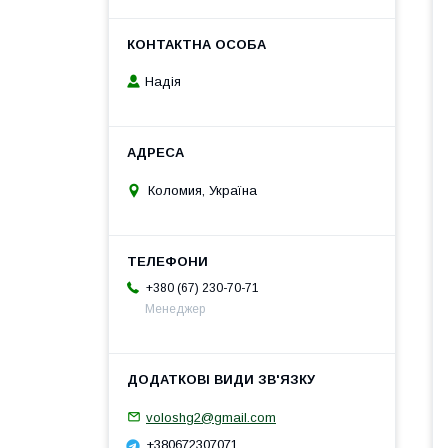
Надія
Коломия, Україна
+380 (67) 230-70-71
Менеджер
voloshg2@gmail.com
+380672307071