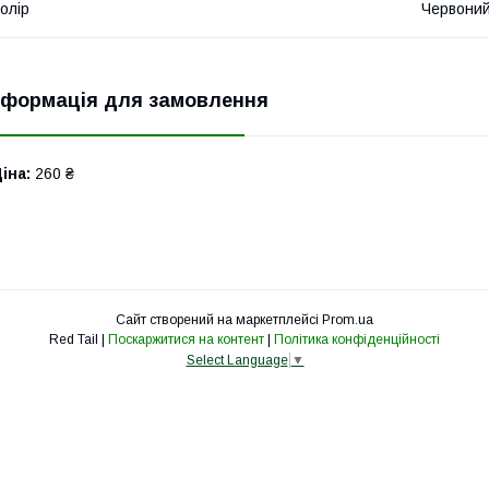
олір
Червони
нформація для замовлення
іна:
260 ₴
Сайт створений на маркетплейсі
Prom.ua
Red Tail |
Поскаржитися на контент
|
Політика конфіденційності
Select Language
▼