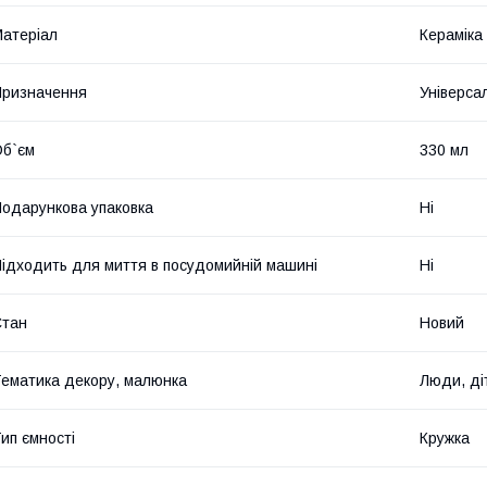
атеріал
Кераміка
ризначення
Універса
б`єм
330 мл
одарункова упаковка
Ні
ідходить для миття в посудомийній машині
Ні
Стан
Новий
ематика декору, малюнка
Люди, ді
ип ємності
Кружка