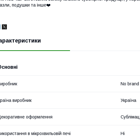
азли, подушки та інше❤️
арактеристики
Основні
иробник
No brand
раїна виробник
Україна
екоративне оформлення
Сублімац
икористання в мікрохвильовій печі
Ні