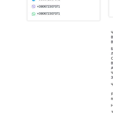
+380672307071
+380672307071
Ч
В
В
Л
С
В
А
Ч
З
Ч
Я
п
Н
Т