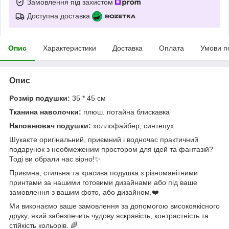
Замовлення під захистом
Доступна доставка
Опис
Характеристики
Доставка
Оплата
Умови п
Опис
Розмір подушки:
35 * 45 см
Тканина наволочки:
плюш. потайна блискавка
Наповнювач подушки:
холлофайбер, синтепух
Шукаєте оригінальний, приємний і водночас практичний
подарунок з необмеженим простором для ідей та фантазій?
Тоді ви обрали нас вірно!✨
Приємна, стильна та красива подушка з різноманітними
принтами за нашими готовими дизайнами або під ваше
замовлення з вашим фото, або дизайном.❤️
Ми виконаємо ваше замовлення за допомогою високоякісного
друку, який забезпечить чудову яскравість, контрастність та
стійкість кольорів. 🌈