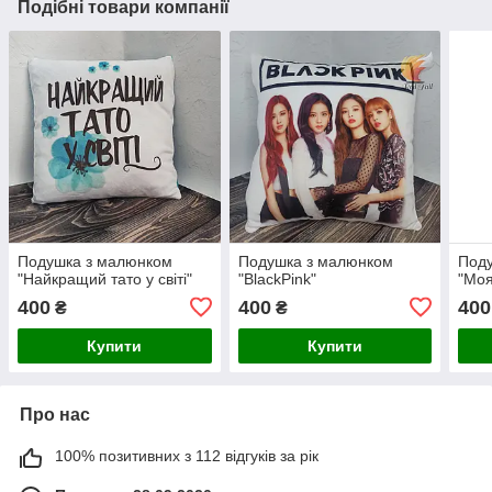
Подібні товари компанії
Подушка з малюнком
Подушка з малюнком
Под
"Найкращий тато у світі"
"BlackPink"
"Моя
400
400
400
₴
₴
Купити
Купити
Про нас
100% позитивних з 112 відгуків за рік