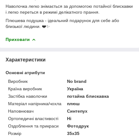
Наволочка легко знімається за допомогою потайної блискавки
і легко переться в режимі делікатного прання.
Плюшева подушка - ідеальний подарунок для себе або
близької людини. ❤️✨
Приховати
Характеристики
Основні атрибути
Виробник
No brand
Країна виробник
Україна
Застібка наволочки
потайна блискавка
Матеріал напірника/чохла
плюш
Наповнювач
Синтепух
Ортопедичні властивості
Ні
Оздоблення та прикраси
Фотодрук
Розмір
35x35