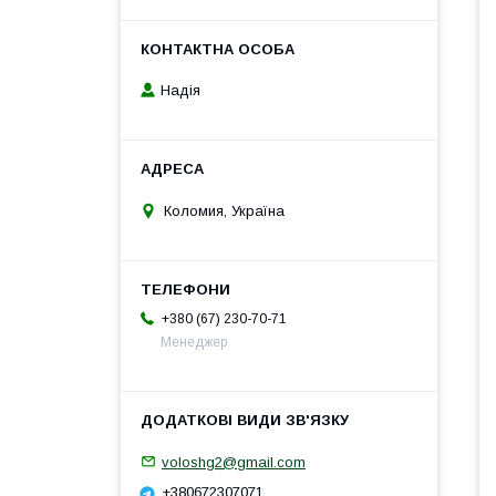
Надія
Коломия, Україна
+380 (67) 230-70-71
Менеджер
voloshg2@gmail.com
+380672307071