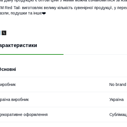
М Red Tail- виготовляє велику кількість сувенірної продукції, у пер
азли, подушки та інше❤️
арактеристики
Основні
иробник
No brand
раїна виробник
Україна
екоративне оформлення
Сублімац