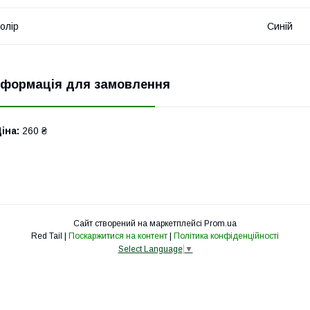
олір
Синій
нформація для замовлення
іна:
260 ₴
Сайт створений на маркетплейсі
Prom.ua
Red Tail |
Поскаржитися на контент
|
Політика конфіденційності
Select Language
▼