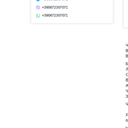
+380672307071
+380672307071
Ч
В
В
Л
С
В
А
Ч
З
Ч
Я
п
Н