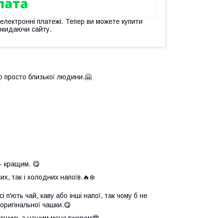
 електронні платежі. Тепер ви можете купити
окидаючи сайту.
о просто близької людини.🤗

- кращим. 😋
х, так і холодних напоїв.🔥❄️
 п'ють чай, каву або інші напої, так чому б не
оригінальної чашки.😋
язавшись з нашим менеджером🤓