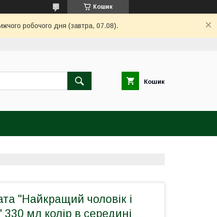
Кошик
ижчого робочого дня (завтра, 07.08).
Кошик
та "Найкращий чоловік і
" 330 мл колір в середині