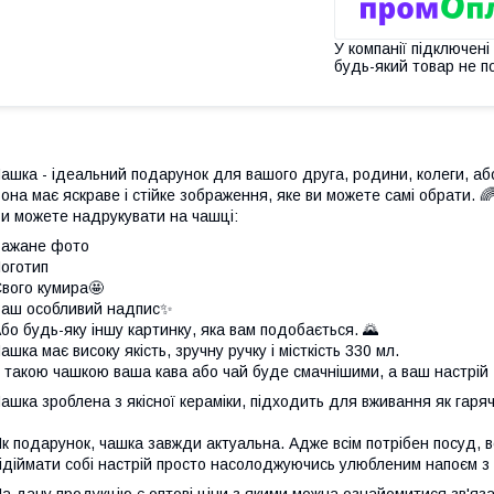
У компанії підключені
будь-який товар не п
ашка - ідеальний подарунок для вашого друга, родини, колеги, аб
она має яскраве і стійке зображення, яке ви можете самі обрати. 
и можете надрукувати на чашці:
Бажане фото
оготип
вого кумира🤩
аш особливий надпис✨
бо будь-яку іншу картинку, яка вам подобається. 🌄
ашка має високу якість, зручну ручку і місткість 330 мл.
 такою чашкою ваша кава або чай буде смачнішими, а ваш настрій 
ашка зроблена з якісної кераміки, підходить для вживання як гарячи
к подарунок, чашка завжди актуальна. Адже всім потрібен посуд, всі
ідіймати собі настрій просто насолоджуючись улюбленим напоєм з 
а дану продукцію є оптові ціни з якими можна ознайомитися зв'