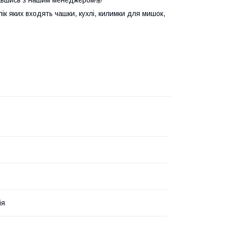
елік яких входять чашки, кухлі, килимки для мишок,
ія