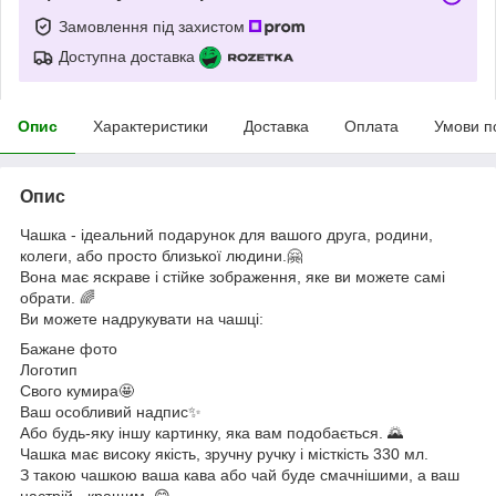
Замовлення під захистом
Доступна доставка
Опис
Характеристики
Доставка
Оплата
Умови п
Опис
Чашка - ідеальний подарунок для вашого друга, родини,
колеги, або просто близької людини.🤗
Вона має яскраве і стійке зображення, яке ви можете самі
обрати. 🌈
Ви можете надрукувати на чашці:
Бажане фото
Логотип
Свого кумира🤩
Ваш особливий надпис✨
Або будь-яку іншу картинку, яка вам подобається. 🌄
Чашка має високу якість, зручну ручку і місткість 330 мл.
З такою чашкою ваша кава або чай буде смачнішими, а ваш
настрій - кращим. 😋