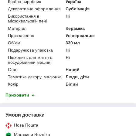
Країна виробник
Україна
Декоративне оформлення
Сублімація
Використання в
Ні
мікрохвильовій печі
Матеріал
Кераміка
Призначення
Універсальне
Об`єм
330 мл
Подарункова упаковка
Ні
Підходить для миття в
Ні
посудомийній машині
Стан
Новий
Тематика декору, малюнка
Люди, діти
Колір
Білий
Приховати
Умови доставки
Нова Пошта
Магазини Rozetka