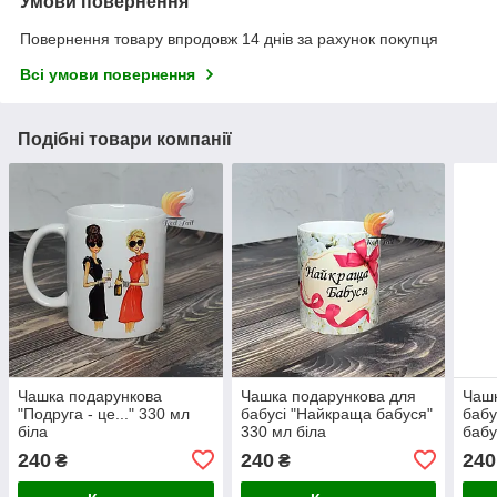
Умови повернення
Повернення товару впродовж 14 днів за рахунок покупця
Всі умови повернення
Подібні товари компанії
Чашка подарункова
Чашка подарункова для
Чашк
"Подруга - це..." 330 мл
бабусі "Найкраща бабуся"
бабу
біла
330 мл біла
бабу
240
240
240
₴
₴