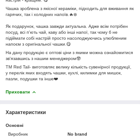
Чашка зроблена з якісної кераміки, підходить для вживання як
гарячих, так і холодних напоїв.🔥❄️
Як подарунок, чашка завжди актуальна. Адже всім потрібен
посуд, всі п'ють чай, каву або інші напої, так чому б не
підіймати собі настрій просто насолоджуючись улюбленим
напоєм з оригінальної чашки.😋
На дану продукцію є оптові ціни з якими можна ознайомитися
зв'язавшись з нашим менеджером🤓
ТМ Red Tail- виготовляє велику кількість сувенірної продукції,
у перелік яких входять чашки, кухлі, килимки для мишок,
пазли, подушки та інше❤️
Приховати
Характеристики
Основні
Виробник
No brand