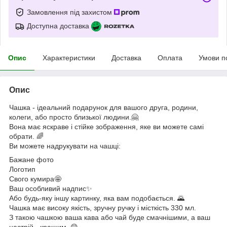
Замовлення під захистом
Доступна доставка
Опис
Характеристики
Доставка
Оплата
Умови п
Опис
Чашка - ідеальний подарунок для вашого друга, родини,
колеги, або просто близької людини.🤗
Вона має яскраве і стійке зображення, яке ви можете самі
обрати. 🌈
Ви можете надрукувати на чашці:
Бажане фото
Логотип
Свого кумира🤩
Ваш особливий надпис✨
Або будь-яку іншу картинку, яка вам подобається. 🌄
Чашка має високу якість, зручну ручку і місткість 330 мл.
З такою чашкою ваша кава або чай буде смачнішими, а ваш
настрій - кращим. 😋