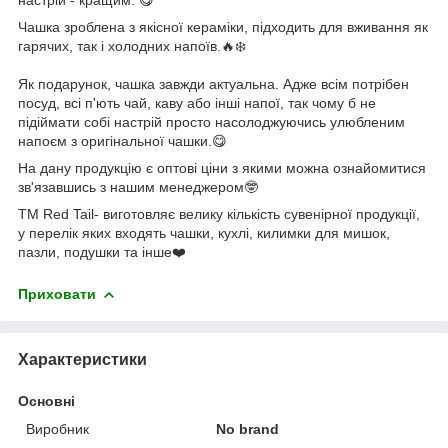
Чашка зроблена з якісної кераміки, підходить для вживання як
гарячих, так і холодних напоїв.🔥❄️
Як подарунок, чашка завжди актуальна. Адже всім потрібен
посуд, всі п'ють чай, каву або інші напої, так чому б не
підіймати собі настрій просто насолоджуючись улюбленим
напоєм з оригінальної чашки.😋
На дану продукцію є оптові ціни з якими можна ознайомитися
зв'язавшись з нашим менеджером🤓
ТМ Red Tail- виготовляє велику кількість сувенірної продукції,
у перелік яких входять чашки, кухлі, килимки для мишок,
пазли, подушки та інше❤️
Приховати
Характеристики
Основні
Виробник
No brand