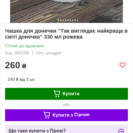
Чашка для донечки "Так виглядає найкраща в
світі донечка" 330 мл рожева
Готово до відправки
Код: 003208
Опт і роздріб
260
₴
240 ₴
від 3 шт.
Купити
або
Купити з
Що таке купити з Пром?