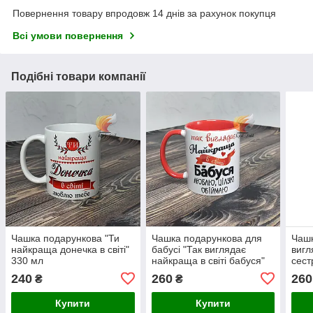
Повернення товару впродовж 14 днів за рахунок покупця
Всі умови повернення
Подібні товари компанії
Чашка подарункова "Ти
Чашка подарункова для
Чашк
найкраща донечка в світі"
бабусі "Так виглядає
вигл
330 мл
найкраща в світі бабуся"
сест
330 мл червона
сере
240
260
260
₴
₴
серединка
Купити
Купити