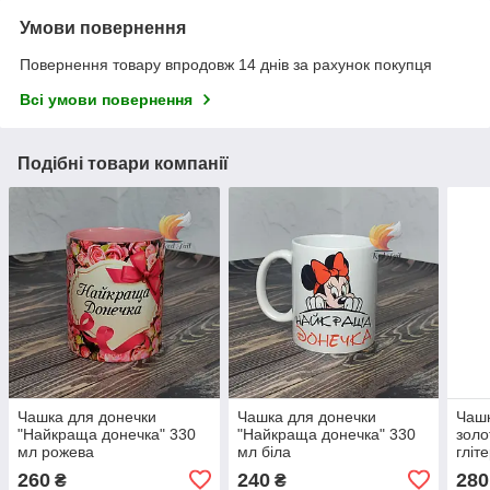
Умови повернення
Повернення товару впродовж 14 днів за рахунок покупця
Всі умови повернення
Подібні товари компанії
Чашка для донечки
Чашка для донечки
Чашк
"Найкраща донечка" 330
"Найкраща донечка" 330
золо
мл рожева
мл біла
гліт
260
240
280
₴
₴