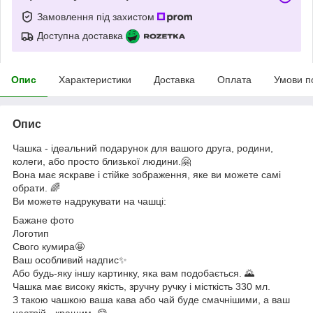
Замовлення під захистом
Доступна доставка
Опис
Характеристики
Доставка
Оплата
Умови п
Опис
Чашка - ідеальний подарунок для вашого друга, родини,
колеги, або просто близької людини.🤗
Вона має яскраве і стійке зображення, яке ви можете самі
обрати. 🌈
Ви можете надрукувати на чашці:
Бажане фото
Логотип
Свого кумира🤩
Ваш особливий надпис✨
Або будь-яку іншу картинку, яка вам подобається. 🌄
Чашка має високу якість, зручну ручку і місткість 330 мл.
З такою чашкою ваша кава або чай буде смачнішими, а ваш
настрій - кращим. 😋