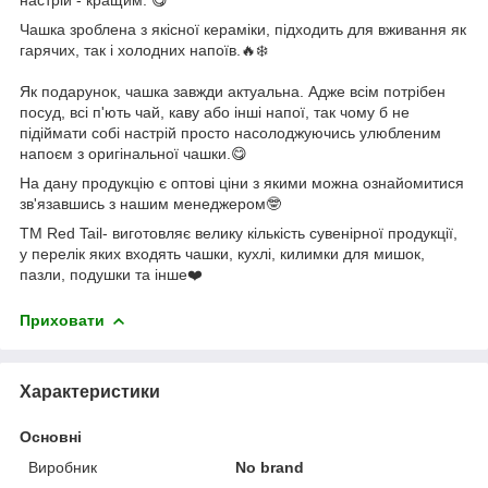
Чашка зроблена з якісної кераміки, підходить для вживання як
гарячих, так і холодних напоїв.🔥❄️
Як подарунок, чашка завжди актуальна. Адже всім потрібен
посуд, всі п'ють чай, каву або інші напої, так чому б не
підіймати собі настрій просто насолоджуючись улюбленим
напоєм з оригінальної чашки.😋
На дану продукцію є оптові ціни з якими можна ознайомитися
зв'язавшись з нашим менеджером🤓
ТМ Red Tail- виготовляє велику кількість сувенірної продукції,
у перелік яких входять чашки, кухлі, килимки для мишок,
пазли, подушки та інше❤️
Приховати
Характеристики
Основні
Виробник
No brand