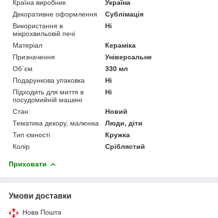
Країна виробник
Україна
Декоративне оформлення
Сублімація
Використання в
Ні
мікрохвильовій печі
Матеріал
Кераміка
Призначення
Універсальне
Об`єм
330 мл
Подарункова упаковка
Ні
Підходить для миття в
Ні
посудомийній машині
Стан
Новий
Тематика декору, малюнка
Люди, діти
Тип ємності
Кружка
Колір
Сріблястий
Приховати
Умови доставки
Нова Пошта