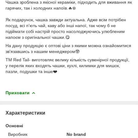
Чашка зроблена з якісної кераміки, підходить для вживання як
гарячих, так і холодних напоїв.🔥❄️
Як подарунок, чашка завжди актуальна. Адже всім потрібен
посуд, всі п'ють чай, каву або інші напої, так чому б не
підіймати собі настрій просто насолоджуючись улюбленим
напоєм з оригінальної чашки.😋
На дану продукцію є оптові ціни з якими можна ознайомитися
зв'язавшись з нашим менеджером🤓
ТМ Red Tail- виготовляє велику кількість сувенірної продукції,
у перелік яких входять чашки, кухлі, килимки для мишок,
пазли, подушки та інше❤️
Приховати
Характеристики
Основні
Виробник
No brand