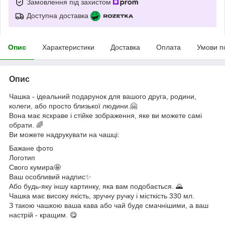
Замовлення під захистом
Доступна доставка
Опис
Характеристики
Доставка
Оплата
Умови п
Опис
Чашка - ідеальний подарунок для вашого друга, родини,
колеги, або просто близької людини.🤗
Вона має яскраве і стійке зображення, яке ви можете самі
обрати. 🌈
Ви можете надрукувати на чашці:
Бажане фото
Логотип
Свого кумира🤩
Ваш особливий надпис✨
Або будь-яку іншу картинку, яка вам подобається. 🌄
Чашка має високу якість, зручну ручку і місткість 330 мл.
З такою чашкою ваша кава або чай буде смачнішими, а ваш
настрій - кращим. 😋