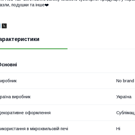
азли, подушки та інше❤️
арактеристики
Основні
иробник
No brand
раїна виробник
Україна
екоративне оформлення
Сублімац
икористання в мікрохвильовій печі
Ні