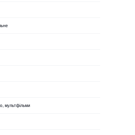
льне
но, мультфільми