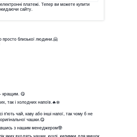
 електронні платежі. Тепер ви можете купити
окидаючи сайту.
о просто близької людини.🤗

- кращим. 😋
х, так і холодних напоїв.🔥❄️
 п'ють чай, каву або інші напої, так чому б не
оригінальної чашки.😋
язавшись з нашим менеджером🤓
елік яких входять чашки, кухлі, килимки для мишок,