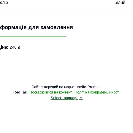
олір
Білий
нформація для замовлення
іна:
240 ₴
Сайт створений на маркетплейсі
Prom.ua
Red Tail |
Поскаржитися на контент
|
Політика конфіденційності
Select Language
▼