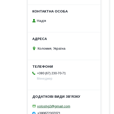
Надія
Коломия, Україна
+380 (67) 230-70-71
Менеджер
voloshg2@gmail.com
+380672307071