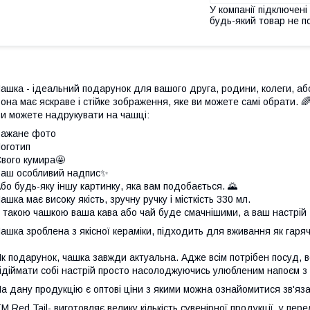
У компанії підключені
будь-який товар не п
ашка - ідеальний подарунок для вашого друга, родини, колеги, аб
она має яскраве і стійке зображення, яке ви можете самі обрати. 
и можете надрукувати на чашці:
Бажане фото
оготип
вого кумира🤩
аш особливий надпис✨
бо будь-яку іншу картинку, яка вам подобається. 🌄
ашка має високу якість, зручну ручку і місткість 330 мл.
 такою чашкою ваша кава або чай буде смачнішими, а ваш настрій 
ашка зроблена з якісної кераміки, підходить для вживання як гарячи
к подарунок, чашка завжди актуальна. Адже всім потрібен посуд, всі
ідіймати собі настрій просто насолоджуючись улюбленим напоєм з 
а дану продукцію є оптові ціни з якими можна ознайомитися зв'
М Red Tail- виготовляє велику кількість сувенірної продукції, у пер