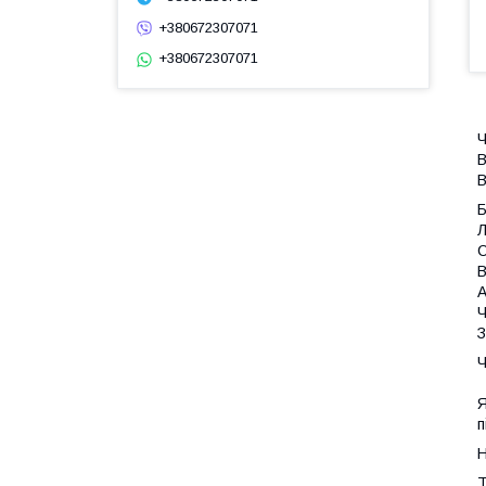
+380672307071
+380672307071
Ч
В
В
Л
С
В
А
Ч
З
Ч
Я
п
Н
Т