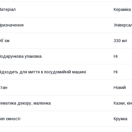
атеріал
Кераміка
ризначення
Універса
б`єм
330 мл
одарункова упаковка
Ні
ідходить для миття в посудомийній машині
Ні
Стан
Новий
ематика декору, малюнка
Казки, кі
ип ємності
Кружка