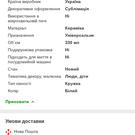
Країна виробник
Україна
Декоративне оформлення
Сублімація
Використання в
Ні
мікрохвильовій печі
Матеріал
Кераміка
Призначення
Універсальне
Об`єм
330 мл
Подарункова упаковка
Ні
Підходить для миття в
Ні
посудомийній машині
Стан
Новий
Тематика декору, малюнка
Люди, діти
Тип ємності
Кружка
Колір
Білий
Приховати
Умови доставки
Нова Пошта