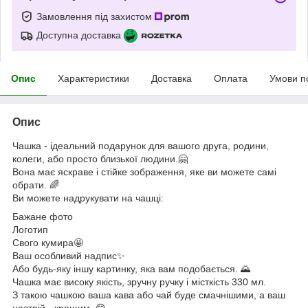
Замовлення під захистом
Доступна доставка
Опис
Характеристики
Доставка
Оплата
Умови п
Опис
Чашка - ідеальний подарунок для вашого друга, родини,
колеги, або просто близької людини.🤗
Вона має яскраве і стійке зображення, яке ви можете самі
обрати. 🌈
Ви можете надрукувати на чашці:
Бажане фото
Логотип
Свого кумира🤩
Ваш особливий надпис✨
Або будь-яку іншу картинку, яка вам подобається. 🌄
Чашка має високу якість, зручну ручку і місткість 330 мл.
З такою чашкою ваша кава або чай буде смачнішими, а ваш
настрій - кращим. 😋