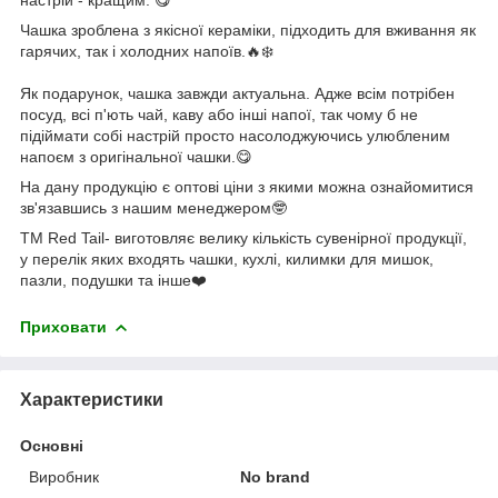
Чашка зроблена з якісної кераміки, підходить для вживання як
гарячих, так і холодних напоїв.🔥❄️
Як подарунок, чашка завжди актуальна. Адже всім потрібен
посуд, всі п'ють чай, каву або інші напої, так чому б не
підіймати собі настрій просто насолоджуючись улюбленим
напоєм з оригінальної чашки.😋
На дану продукцію є оптові ціни з якими можна ознайомитися
зв'язавшись з нашим менеджером🤓
ТМ Red Tail- виготовляє велику кількість сувенірної продукції,
у перелік яких входять чашки, кухлі, килимки для мишок,
пазли, подушки та інше❤️
Приховати
Характеристики
Основні
Виробник
No brand