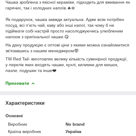
Чашка зроблена з якісної кераміки, підходить для вживання як
гарячих, так і холодних напоїв.🔥❄️
Як подарунок, чашка завжди актуальна. Адже всім потрібен
посуд, всі п'ють чай, каву або інші напої, так чому б не
підіймати собі настрій просто насолоджуючись улюбленим
напоєм з оригінальної чашки.😋
На дану продукцію є оптові ціни з якими можна ознайомитися
зв'язавшись з нашим менеджером🤓
ТМ Red Tail- виготовляє велику кількість сувенірної продукції,
у перелік яких входять чашки, кухлі, килимки для мишок,
пазли, подушки та інше❤️
Приховати
Характеристики
Основні
Виробник
No brand
Країна виробник
Україна