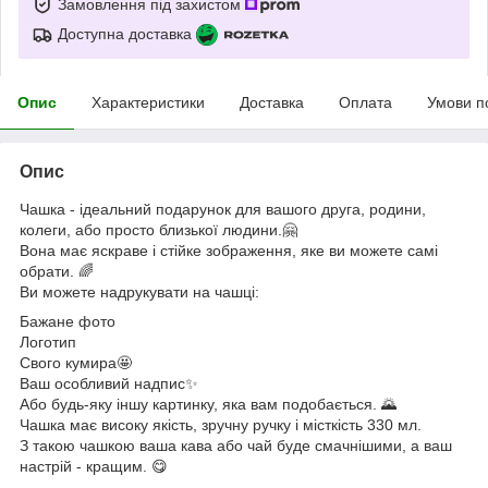
Замовлення під захистом
Доступна доставка
Опис
Характеристики
Доставка
Оплата
Умови п
Опис
Чашка - ідеальний подарунок для вашого друга, родини,
колеги, або просто близької людини.🤗
Вона має яскраве і стійке зображення, яке ви можете самі
обрати. 🌈
Ви можете надрукувати на чашці:
Бажане фото
Логотип
Свого кумира🤩
Ваш особливий надпис✨
Або будь-яку іншу картинку, яка вам подобається. 🌄
Чашка має високу якість, зручну ручку і місткість 330 мл.
З такою чашкою ваша кава або чай буде смачнішими, а ваш
настрій - кращим. 😋