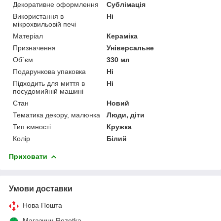
Декоративне оформлення
Сублімація
Використання в
Ні
мікрохвильовій печі
Матеріал
Кераміка
Призначення
Універсальне
Об`єм
330 мл
Подарункова упаковка
Ні
Підходить для миття в
Ні
посудомийній машині
Стан
Новий
Тематика декору, малюнка
Люди, діти
Тип ємності
Кружка
Колір
Білий
Приховати
Умови доставки
Нова Пошта
Магазини Rozetka