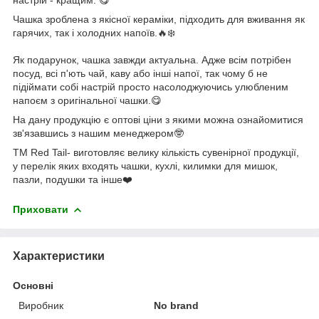
Чашка зроблена з якісної кераміки, підходить для вживання як
гарячих, так і холодних напоїв.🔥❄️
Як подарунок, чашка завжди актуальна. Адже всім потрібен
посуд, всі п'ють чай, каву або інші напої, так чому б не
підіймати собі настрій просто насолоджуючись улюбленим
напоєм з оригінальної чашки.😋
На дану продукцію є оптові ціни з якими можна ознайомитися
зв'язавшись з нашим менеджером🤓
ТМ Red Tail- виготовляє велику кількість сувенірної продукції,
у перелік яких входять чашки, кухлі, килимки для мишок,
пазли, подушки та інше❤️
Приховати
Характеристики
Основні
Виробник
No brand