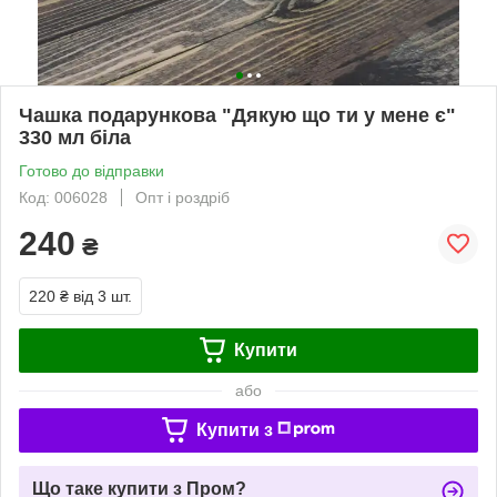
Чашка подарункова "Дякую що ти у мене є"
330 мл біла
Готово до відправки
Код: 006028
Опт і роздріб
240
₴
220 ₴
від 3 шт.
Купити
або
Купити з
Що таке купити з Пром?