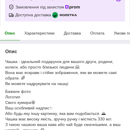
Замовлення під захистом
Доступна доставка
Опис
Характеристики
Доставка
Оплата
Умови п
Опис
Чашка - ідеальний подарунок для вашого друга, родини,
колеги, або просто близької людини.🤗
Вона має яскраве і стійке зображення, яке ви можете самі
обрати. 🌈
Ви можете надрукувати на чашці:
Бажане фото
Логотип
Свого кумира🤩
Ваш особливий надпис✨
Або будь-яку іншу картинку, яка вам подобається. 🌄
Чашка має високу якість, зручну ручку і місткість 330 мл.
З такою чашкою ваша кава або чай буде смачнішими, а ваш
настрій - кращим. 😋