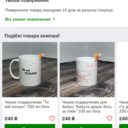
Умови повернення
Повернення товару впродовж 14 днів за рахунок покупця
Всі умови повернення
Подібні товари компанії
Чашка подарункова "Ти
Чашка подарункова для
Чашк
мій космос" 330 мл біла
бабусі "Бабуся дякую Богу
є*у 
за тебе" 330 мл біла
330 
240
240
240
₴
₴