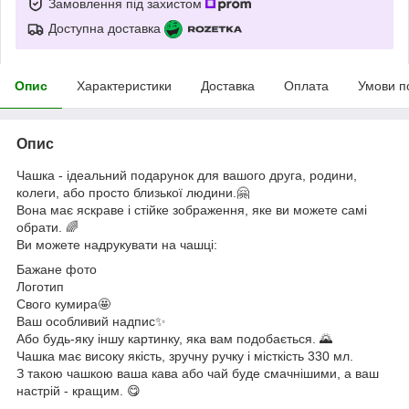
Замовлення під захистом
Доступна доставка
Опис
Характеристики
Доставка
Оплата
Умови п
Опис
Чашка - ідеальний подарунок для вашого друга, родини,
колеги, або просто близької людини.🤗
Вона має яскраве і стійке зображення, яке ви можете самі
обрати. 🌈
Ви можете надрукувати на чашці:
Бажане фото
Логотип
Свого кумира🤩
Ваш особливий надпис✨
Або будь-яку іншу картинку, яка вам подобається. 🌄
Чашка має високу якість, зручну ручку і місткість 330 мл.
З такою чашкою ваша кава або чай буде смачнішими, а ваш
настрій - кращим. 😋