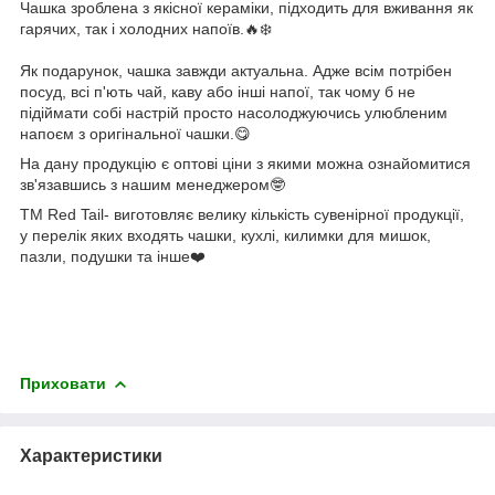
Чашка зроблена з якісної кераміки, підходить для вживання як
гарячих, так і холодних напоїв.🔥❄️
Як подарунок, чашка завжди актуальна. Адже всім потрібен
посуд, всі п'ють чай, каву або інші напої, так чому б не
підіймати собі настрій просто насолоджуючись улюбленим
напоєм з оригінальної чашки.😋
На дану продукцію є оптові ціни з якими можна ознайомитися
зв'язавшись з нашим менеджером🤓
ТМ Red Tail- виготовляє велику кількість сувенірної продукції,
у перелік яких входять чашки, кухлі, килимки для мишок,
пазли, подушки та інше❤️
Приховати
Характеристики