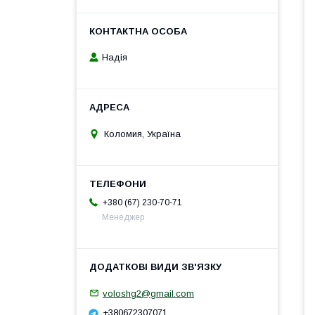
Надія
Коломия, Україна
+380 (67) 230-70-71
Менеджер
voloshg2@gmail.com
+380672307071