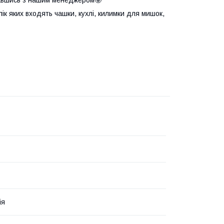
елік яких входять чашки, кухлі, килимки для мишок,
ія