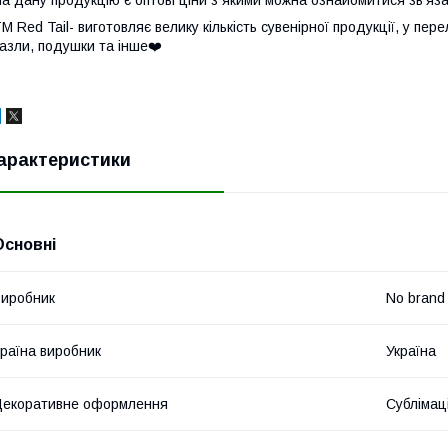
М Red Tail- виготовляє велику кількість сувенірної продукції, у пер
азли, подушки та інше❤️
арактеристики
Основні
иробник
No brand
раїна виробник
Україна
екоративне оформлення
Сублімац