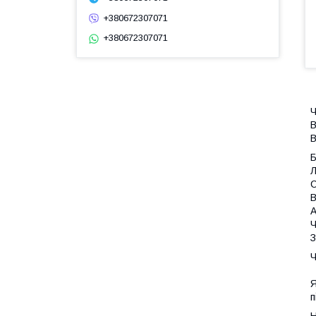
+380672307071
+380672307071
Ч
В
В
Л
С
В
А
Ч
З
Ч
Я
п
Н