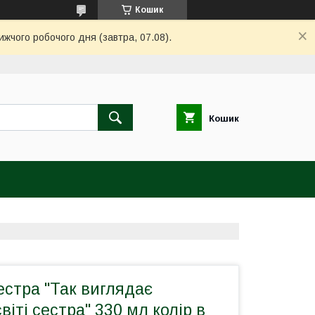
Кошик
ижчого робочого дня (завтра, 07.08).
Кошик
стра "Так виглядає
віті сестра" 330 мл колір в