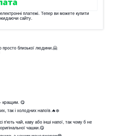
 електронні платежі. Тепер ви можете купити
окидаючи сайту.
о просто близької людини.🤗

- кращим. 😋
х, так і холодних напоїв.🔥❄️
 п'ють чай, каву або інші напої, так чому б не
оригінальної чашки.😋
язавшись з нашим менеджером🤓