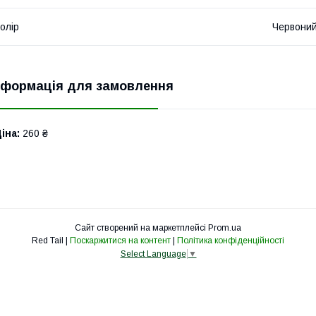
олір
Червони
нформація для замовлення
іна:
260 ₴
Сайт створений на маркетплейсі
Prom.ua
Red Tail |
Поскаржитися на контент
|
Політика конфіденційності
Select Language
▼