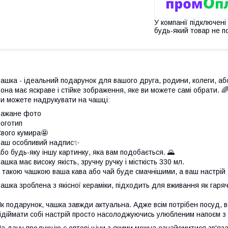
У компанії підключені
будь-який товар не п
ашка - ідеальний подарунок для вашого друга, родини, колеги, аб
она має яскраве і стійке зображення, яке ви можете самі обрати. 
и можете надрукувати на чашці:
Бажане фото
оготип
вого кумира🤩
аш особливий надпис✨
бо будь-яку іншу картинку, яка вам подобається. 🌄
ашка має високу якість, зручну ручку і місткість 330 мл.
 такою чашкою ваша кава або чай буде смачнішими, а ваш настрій 
ашка зроблена з якісної кераміки, підходить для вживання як гарячи
к подарунок, чашка завжди актуальна. Адже всім потрібен посуд, всі
ідіймати собі настрій просто насолоджуючись улюбленим напоєм з 
а дану продукцію є оптові ціни з якими можна ознайомитися зв'