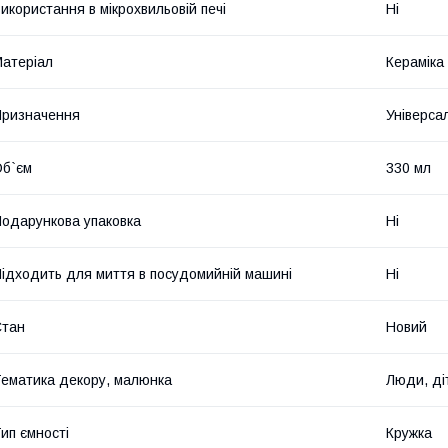
икористання в мікрохвильовій печі
Ні
атеріал
Кераміка
ризначення
Універса
б`єм
330 мл
одарункова упаковка
Ні
ідходить для миття в посудомийній машині
Ні
Стан
Новий
ематика декору, малюнка
Люди, ді
ип ємності
Кружка