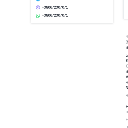
+380672307071
+380672307071
Ч
В
В
Л
С
В
А
Ч
З
Ч
Я
п
Н
Т