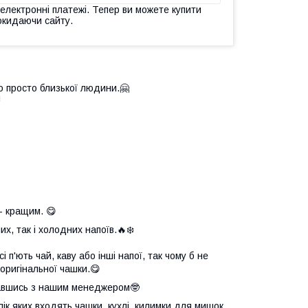
 електронні платежі. Тепер ви можете купити
окидаючи сайту.
о просто близької людини.🤗

- кращим. 😋
х, так і холодних напоїв.🔥❄️
 п'ють чай, каву або інші напої, так чому б не
оригінальної чашки.😋
язавшись з нашим менеджером🤓
елік яких входять чашки, кухлі, килимки для мишок,