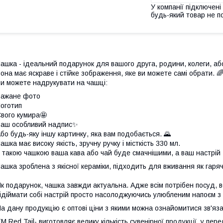
У компанії підключені
будь-який товар не п
ашка - ідеальний подарунок для вашого друга, родини, колеги, аб
она має яскраве і стійке зображення, яке ви можете самі обрати. 
и можете надрукувати на чашці:
Бажане фото
оготип
вого кумира🤩
аш особливий надпис✨
бо будь-яку іншу картинку, яка вам подобається. 🌄
ашка має високу якість, зручну ручку і місткість 330 мл.
 такою чашкою ваша кава або чай буде смачнішими, а ваш настрій 
ашка зроблена з якісної кераміки, підходить для вживання як гарячи
к подарунок, чашка завжди актуальна. Адже всім потрібен посуд, всі
ідіймати собі настрій просто насолоджуючись улюбленим напоєм з 
а дану продукцію є оптові ціни з якими можна ознайомитися зв'
М Red Tail- виготовляє велику кількість сувенірної продукції, у пер