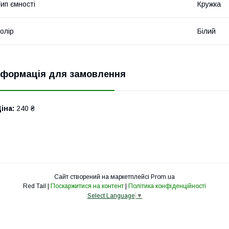
ип ємності
Кружка
олір
Білий
нформація для замовлення
іна:
240 ₴
Сайт створений на маркетплейсі
Prom.ua
Red Tail |
Поскаржитися на контент
|
Політика конфіденційності
Select Language
▼