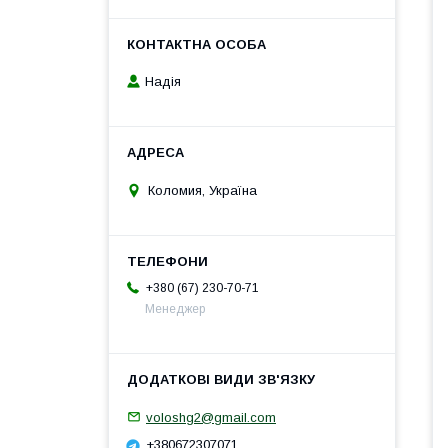
Надія
Коломия, Україна
+380 (67) 230-70-71
Менеджер
voloshg2@gmail.com
+380672307071