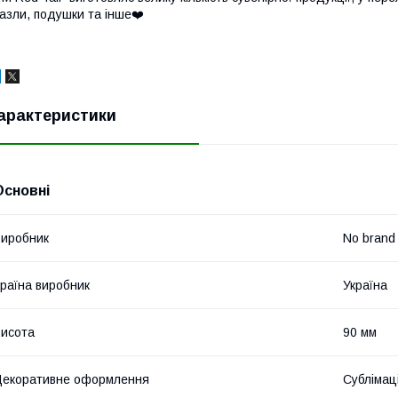
азли, подушки та інше❤️
арактеристики
Основні
иробник
No brand
раїна виробник
Україна
исота
90 мм
екоративне оформлення
Сублімац