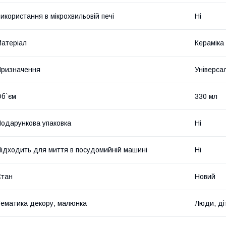
икористання в мікрохвильовій печі
Ні
атеріал
Кераміка
ризначення
Універса
б`єм
330 мл
одарункова упаковка
Ні
ідходить для миття в посудомийній машині
Ні
Стан
Новий
ематика декору, малюнка
Люди, ді