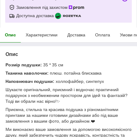
Замовлення під захистом
Доступна доставка
Опис
Характеристики
Доставка
Оплата
Умови п
Опис
Розмір подушки:
35 * 35 см
Тканина наволочки:
плюш. потайна блискавка
Наповнювач подушки:
холлофайбер, синтепух
Шукаєте оригінальний, приємний і водночас практичний
подарунок з необмеженим простором для ідей та фантазій?
Тоді ви обрали нас вірно!✨
Приємна, стильна та красива подушка з різноманітними
принтами за нашими готовими дизайнами або під ваше
замовлення з вашим фото, або дизайном.❤️
Ми виконаємо ваше замовлення за допомогою високоякісного
друку, який забезпечить чудову яскравість, контрастність та