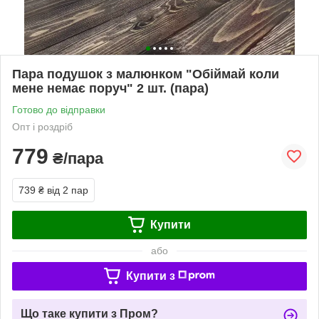
Пара подушок з малюнком "Обіймай коли
мене немає поруч" 2 шт. (пара)
Готово до відправки
Опт і роздріб
779
₴/пара
739 ₴
від 2 пар
Купити
або
Купити з
Що таке купити з Пром?