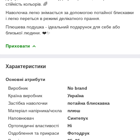
стійкість кольорів. 🌈
Наволочка легко знімається за допомогою потайної блискавки
і легко переться в режимі делікатного прання.
Плюшева подушка - ідеальний подарунок для себе або
близької людини. ❤️✨
Приховати
Характеристики
Основні атрибути
Виробник
No brand
Країна виробник
Україна
Застібка наволочки
потайна блискавка
Матеріал напірника/чохла
плюш
Наповнювач
Синтепух
Ортопедичні властивості
Ні
Оздоблення та прикраси
Фотодрук