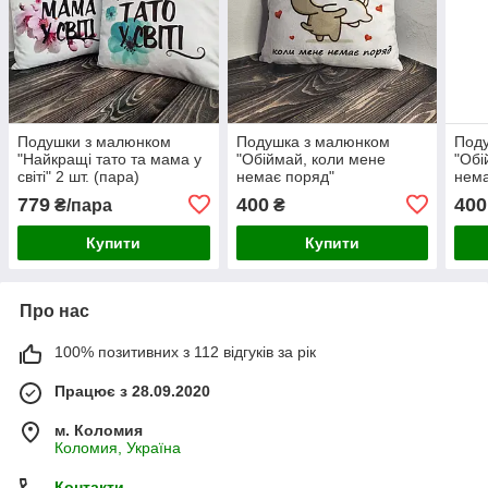
Подушки з малюнком
Подушка з малюнком
Под
"Найкращі тато та мама у
"Обіймай, коли мене
"Обі
світі" 2 шт. (пара)
немає поряд"
нема
779
400
400
₴/пара
₴
Купити
Купити
Про нас
100% позитивних з 112 відгуків за рік
Працює з 28.09.2020
м. Коломия
Коломия, Україна
Контакти