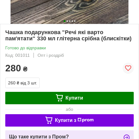
Чашка подарункова "Речі які варто
пам'ятати" 330 мл глітерна срібна (блискітки)
Готово до відправки
Код: 001011
Опт і роздріб
280
₴
260 ₴
від 3 шт.
Купити
або
Купити з
Що таке купити з Пром?