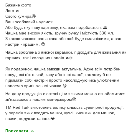
Бажане фото
Логотип
Свого кумира🤩
Ваш особливий надпис✨
Або будь-яку іншу картинку, яка вам подобається. 🌄
Чашка має високу якість, зручну ручку і місткість 330 мл.
З такою чашкою ваша кава або чай буде смачнішими, а ваш
настрій - кращим. 😋
Чашка зроблена з якісної кераміки, підходить для вживання як
гарячих, так і холодних напоїв.🔥❄️
Як подарунок, чашка завжди актуальна. Адже всім потрібен
посуд, всі п'ють чай, каву або інші напої, так чому б не
підіймати собі настрій просто насолоджуючись улюбленим
напоєм з оригінальної чашки.😋
На дану продукцію є оптові ціни з якими можна ознайомитися
зв'язавшись з нашим менеджером🤓
ТМ Red Tail- виготовляє велику кількість сувенірної продукції,
у перелік яких входять чашки, кухлі, килимки для мишок,
пазли, подушки та інше❤️
Приховати