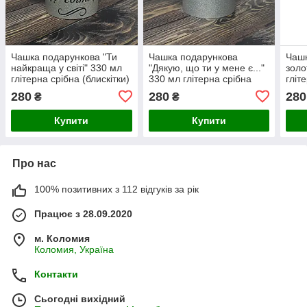
Чашка подарункова "Ти
Чашка подарункова
Чашк
найкраща у світі" 330 мл
"Дякую, що ти у мене є..."
золо
глітерна срібна (блискітки)
330 мл глітерна срібна
гліт
(блискітки)
280
280
280
₴
₴
Купити
Купити
Про нас
100% позитивних з 112 відгуків за рік
Працює з 28.09.2020
м. Коломия
Коломия, Україна
Контакти
Сьогодні вихідний