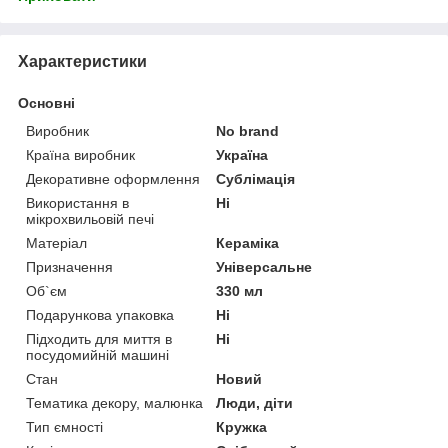
Характеристики
Основні
Виробник
No brand
Країна виробник
Україна
Декоративне оформлення
Сублімація
Використання в
Ні
мікрохвильовій печі
Матеріал
Кераміка
Призначення
Універсальне
Об`єм
330 мл
Подарункова упаковка
Ні
Підходить для миття в
Ні
посудомийній машині
Стан
Новий
Тематика декору, малюнка
Люди, діти
Тип ємності
Кружка